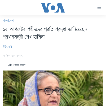
অ্যাকসেসিবিলিটি
লিংক
প্রধান
বাংলাদেশ
কনটেন্টে
খবর
১৫ আগস্টের শহীদদের প্রতি শ্রদ্ধা জানিয়েছেন
যান।
বাংলাদেশ
প্রধান
প্রধানমন্ত্রী শেখ হাসিনা
ন্যাভিগেশনে
যুক্তরাষ্ট্র
যান
ইউএনবি
যুক্তরাষ্ট্রের নির্বাচন ২০২৪
অনুসন্ধানে
এপ্রিল ২৩, ২০২৩
যান
বিশ্ব
শেয়ার করুন
ভারত
দক্ষিণ-এশিয়া
সম্পাদকীয়
টেলিভিশন
ভিডিও