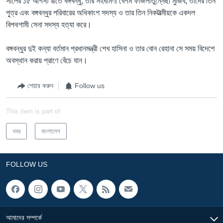
সালের ১৫ আগস্ট রাতে বঙ্গবন্ধু, তার সহধর্মিণী বেগম ফজিলাতুন্নেছা মুজিব, তাদের তিন
পুত্র এবং বঙ্গবন্ধুর পরিবারের অধিকাংশ সদস্য ও তার তিন নিকটাত্মীয়কে একদল
বিপথগামী সেনা সদস্য হত্যা করে।
বঙ্গবন্ধুর দুই কন্যা বর্তমান প্রধানমন্ত্রী শেখ হাসিনা ও তার বোন রেহানা সে সময় বিদেশে
অবস্থান করায় প্রাণে বেঁচে যান।
শেয়ার করুন
Follow us
This item is part of
খবর
বাংলাদেশ
FOLLOW US
আমাদের সম্পর্কে