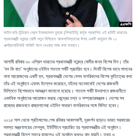
Learning English
FOLLOW US
ফাইল ছবি-ইন্ডিয়ান প্রেস ইনফরমেশন ব্যুরো (পিআইবি) কর্তৃক প্রকাশিত এই ছবিটি ভারতের
প্রধানমন্ত্রী নরেন্দ্র মোদী নতুন দিল্লিতে আফগানিস্তানের উপর একটি ভার্চুয়াল জি ২০
এক্সট্রাঅর্ডিনারি সামিটে অংশ নেওয়ার সময় কথা বলছেন।
অন্য ভাষায় ওয়েব সাইট
আগামী রবিবার ৩০ এপ্রিল ভারতের প্রধানমন্ত্রী নরেন্দ্র মোদীর জন্য বিশেষ দিন। তাঁর
‘মন কি বাত’ অনুষ্ঠানের ওইদিন শততম পর্বটি প্রচারিত হবে। দিনটি বিশেষ ভাবে পালনের
নানা আয়োজনের একটি হল, প্রধানমন্ত্রী দেশের যেসব নাগরিকদের বিশেষ কৃতিত্বের কথা
তাঁর এই অনুষ্ঠানে এযাবৎ উল্লেখ করেছেন, তাঁদের অনেককেই দেশের রাজধানী
দিল্লিতে বিশেষভাবে আমন্ত্রণ জানানো হয়েছে। শততম পর্বটি উদযাপনে রাজধানীতে
একাধিক অনুষ্ঠানের আয়োজন করছে কেন্দ্রের তথ্য ও সম্প্রচারমন্ত্রক। দেশের সব
রাজ্যের রাজভবনে রাজ্যপালেরা ওইদিন সাধারণ নাগরিকদের সঙ্গে মিলিত হবেন।
২০১৫ সাল থেকে প্রতিমাসের শেষ রবিবার আকাশবাণী, দূরদর্শন ছাড়াও ভারত সরকারের
সমস্ত মন্ত্রণালয়ের ফেসবুক, ইউটিউবে প্রচারিত হয় প্রধানমন্ত্রীর এই অনুষ্ঠান।
প্রধানমন্ত্রী বিদেশ সফরে থাকলেও ওই অনুষ্ঠান কখনও বাদ যায়নি। তথ্য ও