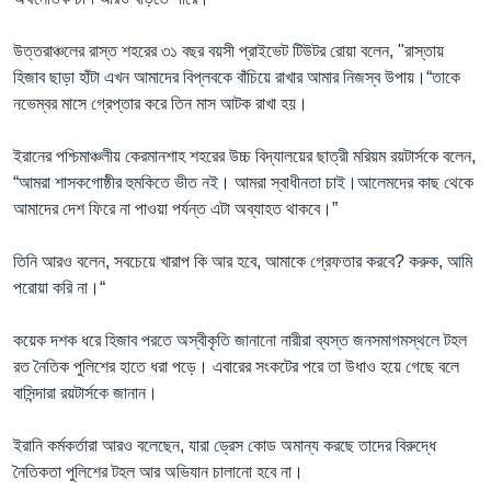
উত্তরাঞ্চলের রাস্ত শহরের ৩১ বছর বয়সী প্রাইভেট টিউটর রোয়া বলেন, "রাস্তায়
হিজাব ছাড়া হাঁটা এখন আমাদের বিপ্লবকে বাঁচিয়ে রাখার আমার নিজস্ব উপায়।“তাকে
নভেম্বর মাসে গ্রেপ্তার করে তিন মাস আটক রাখা হয়।
ইরানের পশ্চিমাঞ্চলীয় কেরমানশাহ শহরের উচ্চ বিদ্যালয়ের ছাত্রী মরিয়ম রয়টার্সকে বলেন,
“আমরা শাসকগোষ্ঠীর হুমকিতে ভীত নই। আমরা স্বাধীনতা চাই।আলেমদের কাছ থেকে
আমাদের দেশ ফিরে না পাওয়া পর্যন্ত এটা অব্যাহত থাকবে।”
তিনি আরও বলেন, সবচেয়ে খারাপ কি আর হবে, আমাকে গ্রেফতার করবে? করুক, আমি
পরোয়া করি না।“
কয়েক দশক ধরে হিজাব পরতে অস্বীকৃতি জানানো নারীরা ব্যস্ত জনসমাগমস্থলে টহল
রত নৈতিক পুলিশের হাতে ধরা পড়ে। এবারের সংকটের পরে তা উধাও হয়ে গেছে বলে
বাসিন্দারা রয়টার্সকে জানান।
ইরানি কর্মকর্তারা আরও বলেছেন, যারা ড্রেস কোড অমান্য করছে তাদের বিরুদ্ধে
নৈতিকতা পুলিশের টহল আর অভিযান চালানো হবে না।