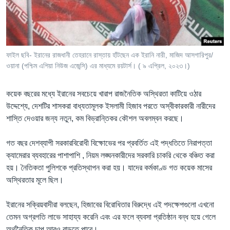
Learning English
FOLLOW US
ফাইল ছবি- ইরানের রাজধানী তেহরানে রাস্তায় হাঁটছেন এক ইরানি নারী, মাজিদ আসগারিপুর/
ওয়ানা (পশ্চিম এশিয়া নিউজ এজেন্সি) এর মাধ্যমে রয়টার্স। ( ৯ এপ্রিল, ২০২৩।)
অন্য ভাষায় ওয়েব সাইট
কয়েক বছরের মধ্যে ইরানের সবচেয়ে খারাপ রাজনৈতিক অস্থিরতা কাটিয়ে ওঠার
উদ্দেশ্যে, দেশটির শাসকরা বাধ্যতামূলক ইসলামী হিজাব পরতে অস্বীকারকারী নারীদের
শাস্তি দেওয়ার জন্য নতুন, কম বিভ্রান্তিকর কৌশল অবলম্বন করছে।
গত বছর দেশব্যাপী সরকারবিরোধী বিক্ষোভের পর প্রবর্তিত এই পদ্ধতিতে নিরাপত্তা
ক্যামেরার ব্যবহারের পাশাপাশি , নিয়ম লঙ্ঘনকারীদের সরকারি চাকরি থেকে বঞ্চিত করা
হয়। নৈতিকতা পুলিশকে প্রতিস্থাপন করা হয়। যাদের কর্মকাণ্ড গত কয়েক মাসের
অস্থিরতার মূলে ছিল।
ইরানের সক্রিয়বাদীরা বলছেন, হিজাবের বিরোধিতার বিরুদ্ধে এই পদক্ষেপগুলো এখনো
তেমন অগ্রগতি লাভে সাহায্য করেনি এবং এর ফলে ব্যবসা প্রতিষ্ঠান বন্ধ হয়ে গেলে
অর্থনৈতিক চাপ আরও বাড়তে পারে।