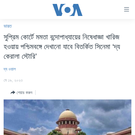
অ্যাকসেসিবিলিটি
লিংক
প্রধান
ভারত
কনটেন্টে
খবর
সুপ্রিম কোর্টে মমতা বন্দোপাধ্যায়ের নিষেধাজ্ঞা খারিজ
যান।
বাংলাদেশ
প্রধান
হওয়ায় পশ্চিমবঙ্গে দেখানো যাবে বিতর্কিত সিনেমা ‘দ্য
ন্যাভিগেশনে
যুক্তরাষ্ট্র
কেরালা স্টোরি’
যান
যুক্তরাষ্ট্রের নির্বাচন ২০২৪
অনুসন্ধানে
দ্য ওয়াল
যান
বিশ্ব
মে ১৯, ২০২৩
ভারত
শেয়ার করুন
দক্ষিণ-এশিয়া
সম্পাদকীয়
টেলিভিশন
ভিডিও