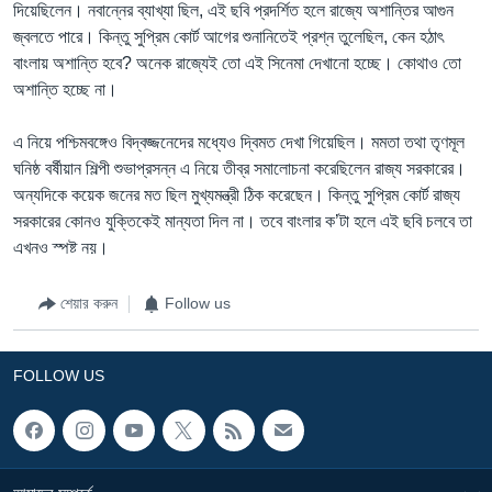
দিয়েছিলেন। নবান্নের ব্যাখ্যা ছিল, এই ছবি প্রদর্শিত হলে রাজ্যে অশান্তির আগুন
জ্বলতে পারে। কিন্তু সুপ্রিম কোর্ট আগের শুনানিতেই প্রশ্ন তুলেছিল, কেন হঠাৎ
বাংলায় অশান্তি হবে? অনেক রাজ্যেই তো এই সিনেমা দেখানো হচ্ছে। কোথাও তো
অশান্তি হচ্ছে না।
এ নিয়ে পশ্চিমবঙ্গেও বিদ্বজ্জনেদের মধ্যেও দ্বিমত দেখা গিয়েছিল। মমতা তথা তৃণমূল
ঘনিষ্ঠ বর্ষীয়ান শিল্পী শুভাপ্রসন্ন এ নিয়ে তীব্র সমালোচনা করেছিলেন রাজ্য সরকারের।
অন্যদিকে কয়েক জনের মত ছিল মুখ্যমন্ত্রী ঠিক করেছেন। কিন্তু সুপ্রিম কোর্ট রাজ্য
সরকারের কোনও যুক্তিকেই মান্যতা দিল না। তবে বাংলার ক’টা হলে এই ছবি চলবে তা
এখনও স্পষ্ট নয়।
শেয়ার করুন
Follow us
FOLLOW US