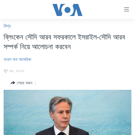
অ্যাকসেসিবিলিটি
লিংক
প্রধান
বিশ্ব
কনটেন্টে
খবর
ব্লিংকেন সৌদি আরব সফরকালে ইসরাইল-সৌদি আরব
যান।
বাংলাদেশ
প্রধান
সম্পর্ক নিয়ে আলোচনা করবেন
ন্যাভিগেশনে
যুক্তরাষ্ট্র
যান
ভয়েস অফ আমেরিকা
যুক্তরাষ্ট্রের নির্বাচন ২০২৪
অনুসন্ধানে
জুন ০৬, ২০২৩
যান
বিশ্ব
শেয়ার করুন
ভারত
দক্ষিণ-এশিয়া
সম্পাদকীয়
টেলিভিশন
ভিডিও