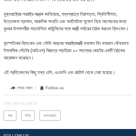
যুক্তরাষ্ট্রের পররাষ্ট্র মন্ত্রক জানিয়েছে, মধ্যপ্রাচ্যে নিরাপত্তা, স্থিতিশীলতা,
উত্তেজনা প্রশমন, আঞ্চলিক সংহতি এবং অর্থনৈতিক সুযোগ নিয়ে আলোচনার জন্য
বুধবার উপসাগরীয় সহযোগিতা কাউন্সিলের সঙ্গে মন্ত্রী পর্যায়ের বৈঠক করবেন ব্লিংকেন।
বৃহস্পতিবার ব্লিংকেন এবং সৌদি আরবের পররাষ্ট্রমন্ত্রী ফয়সাল বিন ফারহান যৌথভাবে
ইসলামিক স্টেটের (আইএস) বিরুদ্ধে লড়াইরত ৮০ সদস্যের জোটের একটি বৈঠকের
আয়োজন করেছেন।
এই প্রতিবেদনের কিছু তথ্য এপি, এএফপি এবং রয়টার্স থেকে নেয়া হয়েছে।
শেয়ার করুন
Follow us
This item is part of
খবর
বিশ্ব
মধ্যপ্রাচ্য
FOLLOW US