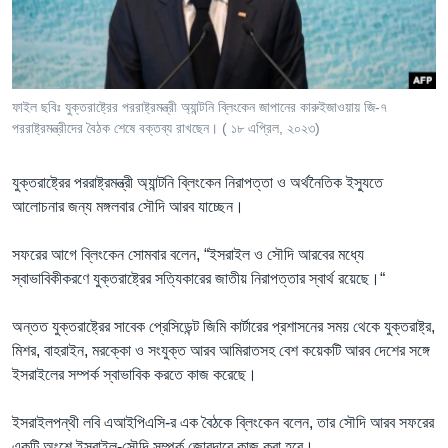
Learning English
FOLLOW US
ফাইল ছবিঃ যুক্তরাষ্ট্রের পররাষ্ট্রমন্ত্রী অ্যান্টনি ব্লিংকেন জাপানের কারুইজাওয়ায় জি-৭
পররাষ্ট্রমন্ত্রীদের বৈঠক শেষে বক্তব্য রাখছেন। ( ১৮ এপ্রিল, ২০২৩)
অন্য ভাষায় ওয়েব সাইট
যুক্তরাষ্ট্রের পররাষ্ট্রমন্ত্রী অ্যান্টনি ব্লিংকেন নিরাপত্তা ও অর্থনৈতিক ইস্যুতে
আলোচনার জন্য মঙ্গলবার সৌদি আরব যাচ্ছেন।
সফরের আগে ব্লিংকেন সোমবার বলেন, “ইসরাইল ও সৌদি আরবের মধ্যে
স্বাভাবিকীকরণে যুক্তরাষ্ট্রের সত্যিকারের জাতীয় নিরাপত্তার স্বার্থ রয়েছে।“
অন্তত যুক্তরাষ্ট্রের সাবেক প্রেসিডেন্ট জিমি কার্টারের প্রশাসনের সময় থেকে যুক্তরাষ্ট্র,
মিশর, বাহরাইন, মরক্কো ও সংযুক্ত আরব আমিরাতসহ বেশ কয়েকটি আরব দেশের সঙ্গে
ইসরাইলের সম্পর্ক স্বাভাবিক করতে কাজ করেছে।
ইসরাইলপন্থী লবি এআইপিএসি-র এক বৈঠকে ব্লিংকেন বলেন, তার সৌদি আরব সফরের
একটি অংশে ইসরাইল-সৌদি সম্পর্ক জোরদারে কাজ করা হবে।