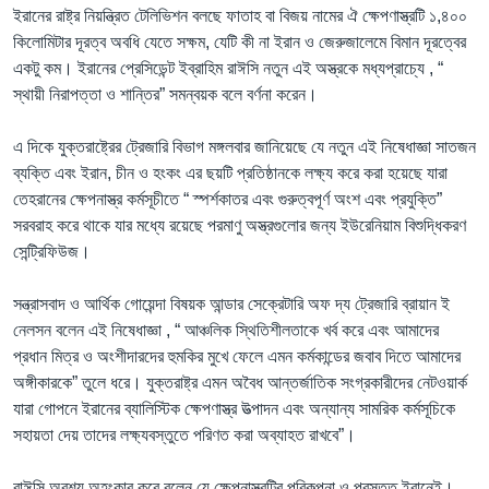
ইরানের রাষ্ট্র নিয়ন্ত্রিত টেলিভিশন বলছে ফাতাহ বা বিজয় নামের ঐ ক্ষেপণাস্ত্রটি ১,৪০০
কিলোমিটার দূরত্ব অবধি যেতে সক্ষম, যেটি কী না ইরান ও জেরুজালেমে বিমান দূরত্বের
একটু কম। ইরানের প্রেসিডেন্ট ইব্রাহিম রাঈসি নতুন এই অস্ত্রকে মধ্যপ্রাচ্যে , “
স্থায়ী নিরাপত্তা ও শান্তির” সমন্বয়ক বলে বর্ণনা করেন।
এ দিকে যুক্তরাষ্ট্রের ট্রেজারি বিভাগ মঙ্গলবার জানিয়েছে যে নতুন এই নিষেধাজ্ঞা সাতজন
ব্যক্তি এবং ইরান, চীন ও হংকং এর ছয়টি প্রতিষ্ঠানকে লক্ষ্য করে করা হয়েছে যারা
তেহরানের ক্ষেপনাস্ত্র কর্মসূচীতে “ স্পর্শকাতর এবং গুরুত্বপূর্ণ অংশ এবং প্রযুক্তি”
সরবরাহ করে থাকে যার মধ্যে রয়েছে পরমাণু অস্ত্রগুলোর জন্য ইউরেনিয়াম বিশুদ্ধিকরণ
সেন্ট্রিফিউজ।
সন্ত্রাসবাদ ও আর্থিক গোয়েন্দা বিষয়ক আন্ডার সেক্রেটারি অফ দ্য ট্রেজারি ব্রায়ান ই
নেলসন বলেন এই নিষেধাজ্ঞা , “ আঞ্চলিক স্থিতিশীলতাকে খর্ব করে এবং আমাদের
প্রধান মিত্র ও অংশীদারদের হুমকির মুখে ফেলে এমন কর্মকান্ডের জবাব দিতে আমাদের
অঙ্গীকারকে” তুলে ধরে। যুক্তরাষ্ট্র এমন অবৈধ আন্তর্জাতিক সংগ্রকারীদের নেটওয়ার্ক
যারা গোপনে ইরানের ব্যালিস্টিক ক্ষেপণাস্ত্র উত্পাদন এবং অন্যান্য সামরিক কর্মসূচিকে
সহায়তা দেয় তাদের লক্ষ্যবস্তুতে পরিণত করা অব্যাহত রাখবে”।
রাঈসি অবশ্য অহংকার করে বলেন যে ক্ষেপনাস্ত্রটির পরিকল্পনা ও প্রস্তুত ইরানেই।