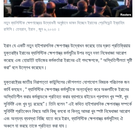
Learning English
নতুন ব্যালিস্টিক ক্ষেপণাস্ত্রের উদ্বোধনী অনুষ্ঠানে ভাষন দিচ্ছেন ইরানের প্রেসিডেন্ট ইব্রাহিম
FOLLOW US
রাঈসি। তেহরান, ইরান , জুন ৬,২০২৩ ।
ইরান যে একটি নতুন হাইপারসনিক ক্ষেপণাস্ত্র উদ্বোধন করেছে তার দ্রুত প্রতিক্রিয়ায়
যুক্তরাষ্ট্র ইরানের ব্যালিস্টিক ক্ষেপণাস্ত্র কর্মসূচীর উপর নতুন দফা নিষেধাজ্ঞা আরোপ
অন্য ভাষায় ওয়েব সাইট
করেছে এবং হোয়াইট হাউজের কর্মকর্তারা ইরানের এই পদক্ষেপকে, “ অস্থিতিশীলতা সৃষ্টি
করা” বলে উল্লেখ করেছেন।
যুক্তরাষ্ট্রের জাতীয় নিরাপত্তা কাউন্সিলের কৌশলগত যোগাযোগ বিষয়ক পরিচালক জন
কার্বি বলছেন , “ ব্যালিস্টিক ক্ষেপণাস্ত্র কর্মসূচীকে অন্তর্ভূক্ত করে অঞ্চলটিকে ইরানের
অস্থিতিশীল করার কর্মকান্ডকে প্রতিহত করার ব্যাপারে বাইডেন প্রশাসন খুব স্পষ্ট, খুব
সুনির্দিষ্ট এবং খুব দৃঢ় রয়েছে”। তিনি বলেন “ এই কথিত হাইপারসনিক ক্ষেপনাস্ত্র সম্পর্কে
সুনির্দিষ্ট প্রতিবেদন বিষয়ে আমি কিছু বলবো না কিন্তু আমরা খুব স্পষ্ট নিষেধাজ্ঞা আরোপ
এবং অন্যন্য ব্যবস্থা নিচ্ছি যাতে করে ইরান, ব্যালিস্টিক ক্ষেপনাস্ত্র কর্মসূচীসহ ঐ
অঞ্চলে যা করছে তাকে প্রতিহত করা যায।