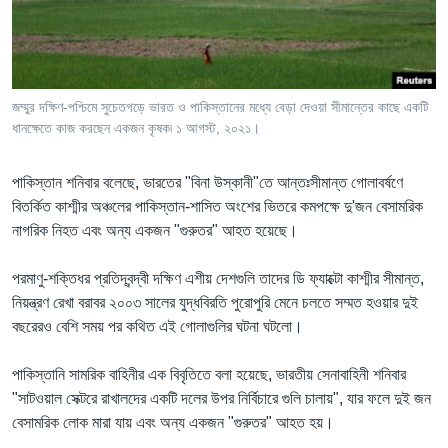
Learning English
FOLLOW US
জম্মুর দক্ষিণ-পশ্চিমে সুচেতগড়ে ভারত ও পাকিস্তানের মধ্যে বেড়া দেওয়া সীমান্তের কাছে একটি
ধানক্ষেতে কাজ করছেন একজন কৃষক৷ ১ আগস্ট, ২০২১।
অন্য ভাষায় ওয়েব সাইট
পাকিস্তান শনিবার বলেছে, ভারতের "বিনা উস্কানী"তে আন্তঃসীমান্ত গোলাবর্ষণে
বিতর্কিত কাশ্মীর অঞ্চলের পাকিস্তান-শাসিত অংশের ভিতরে কমপক্ষে দু'জন বেসামরিক
নাগরিক নিহত এবং অন্য একজন "গুরুতর" আহত হয়েছে।
পরমাণু-শক্তিধর প্রতিদ্বন্দ্বী দক্ষিণ এশীয় দেশগুলি তাদের ডি ফ্যাক্টো কাশ্মীর সীমান্ত,
নিয়ন্ত্রণ রেখা বরাবর ২০০৩ সালের যুদ্ধবিরতি পুরোপুরি মেনে চলতে সম্মত হওয়ার দুই
বছরেরও বেশি সময় পর কথিত এই গোলাগুলির ঘটনা ঘটলো।
পাকিস্তানি সামরিক বাহিনীর এক বিবৃতিতে বলা হয়েছে, ভারতীয় সেনাবাহিনী শনিবার
"সাটওয়াল সেক্টরে রাখালদের একটি দলের উপর নির্বিচারে গুলি চালায়", যার ফলে দুই জন
বেসামরিক লোক মারা যায় এবং অন্য একজন "গুরুতর" আহত হয়।