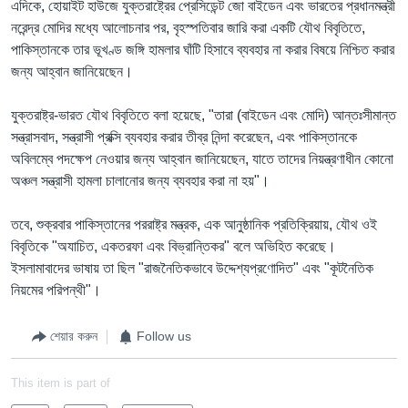
এদিকে, হোয়াইট হাউজে যুক্তরাষ্ট্রের প্রেসিডেন্ট জো বাইডেন এবং ভারতের প্রধানমন্ত্রী
নরেন্দ্র মোদির মধ্যে আলোচনার পর, বৃহস্পতিবার জারি করা একটি যৌথ বিবৃতিতে,
পাকিস্তানকে তার ভূখণ্ড জঙ্গি হামলার ঘাঁটি হিসাবে ব্যবহার না করার বিষয়ে নিশ্চিত করার
জন্য আহ্বান জানিয়েছেন।
যুক্তরাষ্ট্র-ভারত যৌথ বিবৃতিতে বলা হয়েছে, "তারা (বাইডেন এবং মোদি) আন্তঃসীমান্ত
সন্ত্রাসবাদ, সন্ত্রাসী প্রক্সি ব্যবহার করার তীব্র নিন্দা করেছেন, এবং পাকিস্তানকে
অবিলম্বে পদক্ষেপ নেওয়ার জন্য আহ্বান জানিয়েছেন, যাতে তাদের নিয়ন্ত্রণাধীন কোনো
অঞ্চল সন্ত্রাসী হামলা চালানোর জন্য ব্যবহার করা না হয়"।
তবে, শুক্রবার পাকিস্তানের পররাষ্ট্র মন্ত্রক, এক আনুষ্ঠানিক প্রতিক্রিয়ায়, যৌথ ওই
বিবৃতিকে "অযাচিত, একতরফা এবং বিভ্রান্তিকর" বলে অভিহিত করেছে।
ইসলামাবাদের ভাষায় তা ছিল "রাজনৈতিকভাবে উদ্দেশ্যপ্রণোদিত" এবং "কূটনৈতিক
নিয়মের পরিপন্থী"।
শেয়ার করুন
Follow us
This item is part of