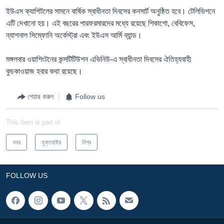
ইউএস ক্যাপিটলের সামনে বার্ষিক স্বাধীনতা দিবসের কনসার্ট অনুষ্ঠিত হবে। টেলিভিশনে
এটি দেখানো হয়। এই বছরের পারফরমারদের মধ্যে রয়েছে শিকাগো, বেবিফেস,
ন্যাশনাল সিম্ফোনি অর্কেস্ট্রা এবং ইউএস আর্মি ব্যান্ড।
মঙ্গলবার ওয়াশিংটনের কন্সটিটিউশন এভিনিউ-এ স্বাধীনতা দিবসের ঐতিহ্যবাহী
কুচকাওয়াজ হবার কথা রয়েছে।
শেয়ার করুন
Follow us
This item is part of
খবর
যুক্তরাষ্ট্র
বিশ্ব
FOLLOW US