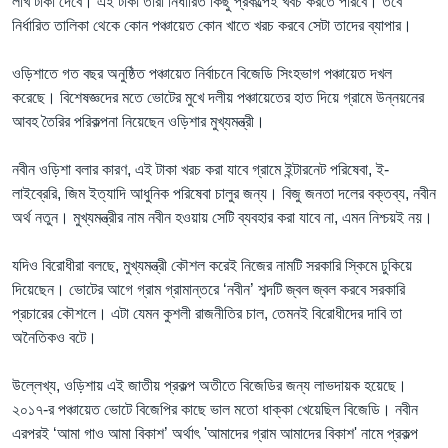
লাখ টাকা দেবে। এই টাকা তারা নির্ধারিত কিছু প্রকল্পেই খবচ করতে পারবে। তবে
নির্ধারিত তালিকা থেকে কোন পঞ্চায়েত কোন খাতে খরচ করবে সেটা তাদের ব্যাপার।
ওড়িশাতে গত বছর অনুষ্ঠিত পঞ্চায়েত নির্বাচনে বিজেডি সিংহভাগ পঞ্চায়েত দখল
করেছে। বিশেষজ্ঞদের মতে ভোটের মুখে দলীয় পঞ্চায়েতের হাত দিয়ে গ্রামে উন্নয়নের
আবহ তৈরির পরিকল্পনা নিয়েছেন ওড়িশার মুখ্যমন্ত্রী।
নবীন ওড়িশা বলার কারণ, এই টাকা খরচ করা যাবে গ্রামে ইন্টারনেট পরিষেবা, ই-
লাইব্রেরি, জিম ইত্যাদি আধুনিক পরিষেবা চালুর জন্য। বিজু জনতা দলের বক্তব্য, নবীন
অর্থ নতুন। মুখ্যমন্ত্রীর নাম নবীন হওয়ায় সেটি ব্যবহার করা যাবে না, এমন নিশ্চয়ই নয়।
যদিও বিরোধীরা বলছে, মুখ্যমন্ত্রী কৌশল করেই নিজের নামটি সরকারি স্কিমে ঢুকিয়ে
দিয়েছেন। ভোটের আগে গ্রাম গ্রামান্তরে ‘নবীন’ শব্দটি জ্বল জ্বল করবে সরকারি
প্রচারের কৌশলে। এটা যেমন কুশলী রাজনীতির চাল, তেমনই বিরোধীদের দাবি তা
অনৈতিকও বটে।
উল্লেখ্য, ওড়িশায় এই জাতীয় প্রকল্প অতীতে বিজেডির জন্য লাভদায়ক হয়েছে।
২০১৭-র পঞ্চায়েত ভোটে বিজেপির কাছে ভাল মতো ধাক্কা খেয়েছিল বিজেডি। নবীন
এরপরই ‘আমা গাও আমা বিকাশ’ অর্থাৎ 'আমাদের গ্রাম আমাদের বিকাশ' নামে প্রকল্প