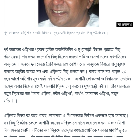
Learning English
FOLLOW US
পূর্ব ভারতের ওড়িশার রাজনীতিবিদ ও মুখ্যমন্ত্রী ছিলেন প্রয়াত বিজু পট্টনায়েক।
পূর্ব ভারতের ওড়িশার প্রবাদপ্রতিম রাজনীতিবিদ ও মুখ্যমন্ত্রী ছিলেন প্রয়াত বিজু
অন্য ভাষায় ওয়েব সাইট
পট্টনায়েক। প্রাক্তন কংগ্রেসি বিজু ছিলেন জনতা পার্টি ও জনতা দলের স্থপতিদের
অন্যতম। জনতা দল ভেঙে তৈরি ডজনেরও বেশি দলের অন্যতম বিহারে লালুপ্রসাদ
যাদবের রাষ্ট্রীয় জনতা দল এবং ওড়িশায় বিজু জনতা দল। বাবার নামে দল গড়েন ২৩
বছর আগে ওড়িশার মুখ্যমন্ত্রী নবীন পট্টনায়েক। আগামী লোকসভা ও বিধানসভা ভোটের
লক্ষ্যে এবার নিজের নামেই সরকারি স্কিম চালু করলেন মুখ্যমন্ত্রী নবীন। তাঁর সরকারের
নতুন স্কিমের নাম ‘আমা ওড়িশা, নবীন ওড়িশা’, অর্থাৎ 'আমাদের ওড়িশা, নতুন
ওড়িশা'।
ওড়িশায় বিগত বহু বছর ধরেই লোকসভা ও বিধানসভার নির্বাচন একসঙ্গে হয়ে আসছে।
সব কিছু ঠিকঠাক চললে আগামী বছরের এপ্রিল-মে মাসে হবে লোকসভা এবং ওড়িশা
বিধানসভার ভোট। নবীনের নয়া স্কিমে রাজ্যের পঞ্চায়েতগুলিকে সরকার মাথাপিছু ৫০