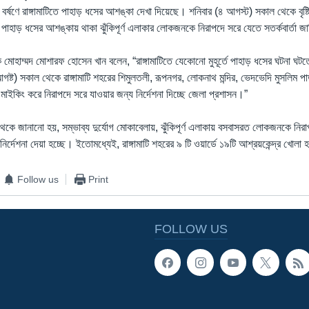
 বর্ষণে রাঙ্গামাটিতে পাহাড় ধসের আশঙ্কা দেখা দিয়েছে। শনিবার (৪ আগস্ট) সকাল থেকে বৃষ্ট
াহাড় ধসের আশঙ্কায় থাকা ঝুঁকিপূর্ণ এলাকার লোকজনকে নিরাপদে সরে যেতে সতর্কবার্তা জারি
াসক মোহাম্মদ মোশারফ হোসেন খান বলেন, “রাঙ্গামাটিতে যেকোনো মুহূর্তে পাহাড় ধসের ঘটনা ঘ
ষ্ট) সকাল থেকে রাঙ্গামাটি শহরের শিমুলতলী, রূপনগর, লোকনাথ মন্দির, ভেদভেদি মুসলিম পাড়
ইকিং করে নিরাপদে সরে যাওয়ার জন্য নির্দেশনা দিচ্ছে জেলা প্রশাসন।”
থেকে জানানো হয়, সম্ভাব্য দুর্যোগ মোকাবেলায়, ঝুঁকিপূর্ণ এলাকায় বসবাসরত লোকজনকে নির
 নির্দেশনা দেয়া হচ্ছে। ইতোমধ্যেই, রাঙ্গামাটি শহরের ৯ টি ওয়ার্ডে ১৯টি আশ্রয়কেন্দ্র খোলা
Follow us
Print
FOLLOW US