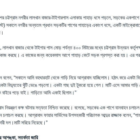
াদেশের চট্টগ্রাম নগরীর লালখান বাজার-টাইগারপাস এলাকায় পাহাড় ধসে পড়লে, সড়কের একপাশে
স্ট) সকালে নগরীর অন্যতম প্রধান সড়কটির পাশের পাহাড়ের একাংশ ধসে, একটি মাইক্রোব
ি।
নান, লালখান বাজার থেকে টাইগার পাস মোড় পর্যন্ত ৪০০ মিটারের মধ্যে চট্টগ্রাম উন্নয়ন কর্ত
ণের কাজ করছে। এ কাজের জন্য কয়েকমাস আগে পাহাড় কেটে সড়ক প্রশস্ত করা হয়। এর পর, প
 বলেন, “সকালে আমি বহদ্দারহাট থেকে গাড়ি নিয়ে আগ্রাবাদ যাচ্ছিলাম। হঠাৎ করে একটা বি
টা বিদ্যুতের খুঁটি ভেঙে পড়লো। একটা গাছ দুই টুকরো হয়ে গেল। মাটি এসে আমার গাড়
ে বাইরে পড়ে যাই। গাড়িতে আমি একাই ছিলাম।”
াবাদ নিয়ন্ত্রণ কক্ষ ঘটনার সত্যতা নিশ্চিত করেছে। বলেছে, সড়কের এক পাশে যানবাহন চলাচ
ন চলাচল করছে। আগ্রাবাদ ফায়ার সার্ভিসের উপসহকারী পরিচালক আব্দুর রাজ্জাক বলেন, “পা
ারকারী দল।মাটি সরিয়ে নিয়েছে।”
সের আশঙ্কা, সতর্কতা জারি