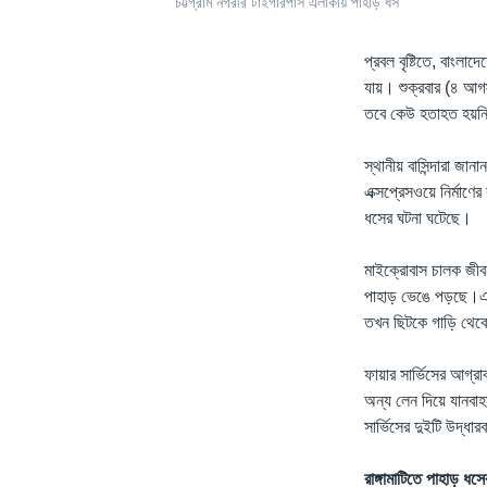
চট্টগ্রাম নগরীর টাইগারপাস এলাকায় পাহাড় ধস
প্রবল বৃষ্টিতে, বাংল
যায়। শুক্রবার (৪ আগ
তবে কেউ হতাহত হয়ন
স্থানীয় বাসিন্দারা জা
এক্সপ্রেসওয়ে নির্মা
ধসের ঘটনা ঘটেছে।
মাইক্রোবাস চালক জীবন
পাহাড় ভেঙে পড়ছে।এক
তখন ছিটকে গাড়ি থেক
ফায়ার সার্ভিসের আগ্র
অন্য লেন দিয়ে যানবাহ
সার্ভিসের দুইটি উদ্ধ
রাঙ্গামাটিতে পাহাড় ধ