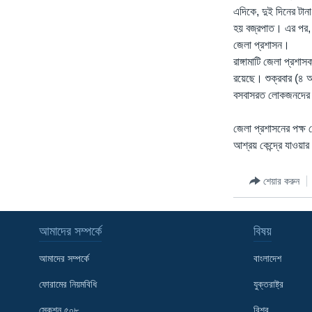
এদিকে, দুই দিনের টানা
হয় বজ্রপাত। এর পর, প
জেলা প্রশাসন।
রাঙ্গামাটি জেলা প্রশ
রয়েছে। শুক্রবার (৪ আগ
বসবাসরত লোকজনদের মা
জেলা প্রশাসনের পক্ষ 
আশ্রয় কেন্দ্রে যাওয়ার
শেয়ার করুন
আমাদের সম্পর্কে
বিষয়
আমাদের সম্পর্কে
বাংলাদেশ
ফোরামের নিয়মবিধি
যুক্তরাষ্ট্র
সেকশন ৫০৮
বিশ্ব
Learning English