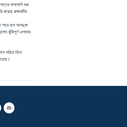
িপাতের পাশাপাশি শুরু
 করেছে রাঙ্গামাটির
টতে পারে বলে আশঙ্কা
াসহ ঝুঁকিপূর্ণ এলাকায়
াপদে সরিয়ে নিতে
 হয়েছে।