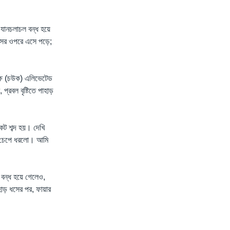
 যানচলাচল বন্ধ হয়ে
াসের ওপরে এসে পড়ে;
ৃপক্ষ (চউক) এলিভেটেড
্রবল বৃষ্টিতে পাহাড়
কট শব্দ হয়। দেখি
ি চেপে ধরলো। আমি
ল বন্ধ হয়ে গেলেও,
হাড় ধসের পর, ফায়ার