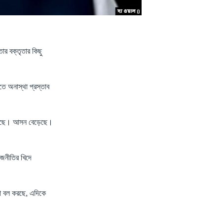
তার বক্তৃতার কিছু
তে অনাস্থা প্রস্তাব
য়েছে। আসন বেড়েছে।
াজনীতির খিদে
নো বল করছে, এদিকে