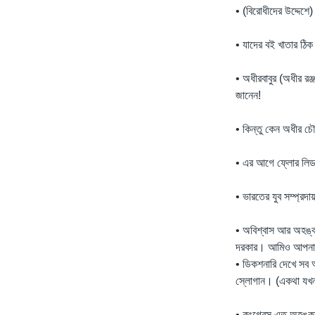
• (বিরোধীদের উদ্দেশ
• যাদের বই খাতার ঠি
• অধীরবাবুর (অধীর র
জানেন!
• কিন্তু কেন অধীর 
• এর আগে ফ্লোর লিডা
• ভারতের যুব সম্প্রদ
• অবিশ্বাস আর অহঙ্ক
দরকার। আমিও আপনাদে
• ডিকশনারি দেখে সব অ
স্লোগান। (একথা যখন ব
• কংগ্রেস এত অহঙ্ক