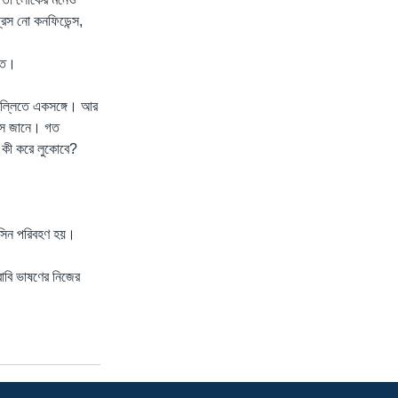
রেস নো কনফিডেন্স,
িগত।
দিল্লিতে একসঙ্গে। আর
হাস জানে। গত
প কী করে লুকোবে?
কসিন পরিবহণ হয়।
বাবি ভাষণের নিজের