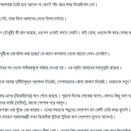
ে) আপনারা তৈরি হয়ে আসেন না কেন? পাঁচ বছর সময় দিয়েছিলাম তো।
ক নেই, তারা কিনা আমাদের থেকে হিসাব চাইছে।
ঞ্জন চৌধুরী) কী হাল হয়েছে, ওর দল ওকেই বলতে দেয়নি। যাই হোক, গুড়কে কি করে গোবর
চৌধুরীকে কোণঠাসা করা হচ্ছে! কে জানে কলকাতা থেকে হয়তো ফোন এসেছিল।
রের পদ থেকে অধীরবাবুকে সরিয়ে দেওয়া হয়। ওর প্রতি আমাদের সহানুভূতি রয়েছে।
ায়কে আমরা দুর্নীতিমুক্ত প্রশাসন দিয়েছি, পেশাদারদের খোলা আকাশ দিয়েছি। ভারতকে নতুন
ার এদের (বিরোধীদের) মনে গেঁথে রয়েছে। পুরনো দিনের লোকেরা বলেন, কোনও কিছু ভাল হ
র বলছি (সতীর্থ), কালো পোশাক পরে আসুন।
পশব্দ ওরা খুঁজে বের করেছে। ওদের সবচেয়ে পছন্দের স্লোগান হল মোদী তেরি কবর খুদেগি।
লছেন প্রধানমন্ত্রী তখন বিরোধীরা ইন্ডিয়া ইন্ডিয়া বলে স্লোগান তুলতে থাকেন)।
ারে ভরে গেছে যে তার কোনও সীমা নেই। দেশের কিছু জায়গায় কংগ্রেস শেষ কবে জিতেছি