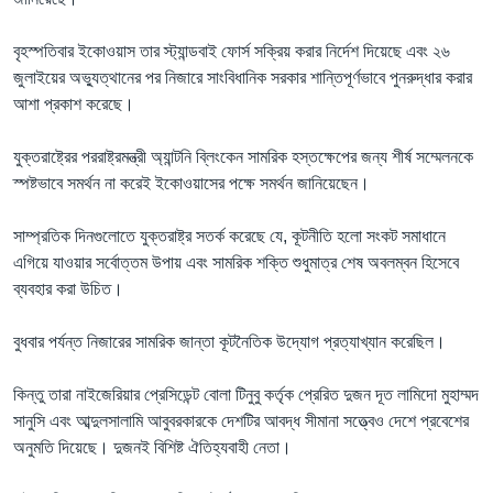
বৃহস্পতিবার ইকোওয়াস তার স্ট্যান্ডবাই ফোর্স সক্রিয় করার নির্দেশ দিয়েছে এবং ২৬
জুলাইয়ের অভ্যুত্থানের পর নিজারে সাংবিধানিক সরকার শান্তিপূর্ণভাবে পুনরুদ্ধার করার
আশা প্রকাশ করেছে।
যুক্তরাষ্ট্রের পররাষ্ট্রমন্ত্রী অ্যান্টনি ব্লিংকেন সামরিক হস্তক্ষেপের জন্য শীর্ষ সম্মেলনকে
স্পষ্টভাবে সমর্থন না করেই ইকোওয়াসের পক্ষে সমর্থন জানিয়েছেন।
সাম্প্রতিক দিনগুলোতে যুক্তরাষ্ট্র সতর্ক করেছে যে, কূটনীতি হলো সংকট সমাধানে
এগিয়ে যাওয়ার সর্বোত্তম উপায় এবং সামরিক শক্তি শুধুমাত্র শেষ অবলম্বন হিসেবে
ব্যবহার করা উচিত।
বুধবার পর্যন্ত নিজারের সামরিক জান্তা কূটনৈতিক উদ্যোগ প্রত্যাখ্যান করেছিল।
কিন্তু তারা নাইজেরিয়ার প্রেসিডেন্ট বোলা টিনুবু কর্তৃক প্রেরিত দুজন দূত লামিদো মুহাম্মদ
সানুসি এবং আব্দুলসালামি আবুবরকারকে দেশটির আবদ্ধ সীমানা সত্ত্বেও দেশে প্রবেশের
অনুমতি দিয়েছে। দুজনই বিশিষ্ট ঐতিহ্যবাহী নেতা।