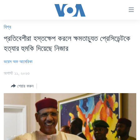
অ্যাকসেসিবিলিটি
লিংক
প্রধান
বিশ্ব
কনটেন্টে
খবর
প্রতিবেশীরা হস্তক্ষেপ করলে ক্ষমতাচ্যুত প্রেসিডেন্টকে
যান।
বাংলাদেশ
প্রধান
হত্যার হুমকি দিয়েছে নিজার
ন্যাভিগেশনে
যুক্তরাষ্ট্র
যান
ভয়েস অফ আমেরিকা
যুক্তরাষ্ট্রের নির্বাচন ২০২৪
অনুসন্ধানে
অগাস্ট ১১, ২০২৩
যান
বিশ্ব
শেয়ার করুন
ভারত
দক্ষিণ-এশিয়া
সম্পাদকীয়
টেলিভিশন
ভিডিও