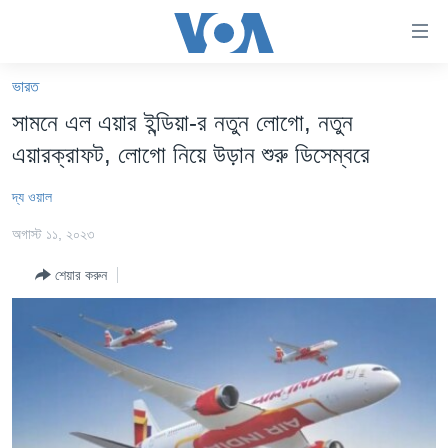
অ্যাকসেসিবিলিটি
লিংক
প্রধান
ভারত
কনটেন্টে
খবর
সামনে এল এয়ার ইন্ডিয়া-র নতুন লোগো, নতুন
যান।
বাংলাদেশ
প্রধান
এয়ারক্রাফট, লোগো নিয়ে উড়ান শুরু ডিসেম্বরে
ন্যাভিগেশনে
যুক্তরাষ্ট্র
যান
দ্য ওয়াল
যুক্তরাষ্ট্রের নির্বাচন ২০২৪
অনুসন্ধানে
অগাস্ট ১১, ২০২৩
যান
বিশ্ব
শেয়ার করুন
ভারত
দক্ষিণ-এশিয়া
সম্পাদকীয়
টেলিভিশন
ভিডিও