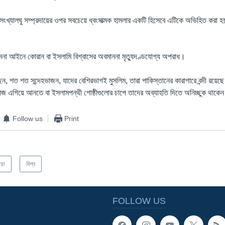
সংখ্যালঘু সম্প্রদায়ের ওপর সবচেয়ে ধ্বংসাত্মক হামলার একটি হিসেবে এটিকে অভিহিত করা হয় 
াননা আইনে কোরান বা ইসলামি বিশ্বাসের অবমাননা মৃত্যুদণ্ডযোগ্য অপরাধ।
লছেন, শত শত সন্দেহভাজন, যাদের বেশিরভাগই মুসলিম, তারা পাকিস্তানের কারাগারে বন্দী রয়েছ
কাজ এগিয়ে আনতে বা ইসলামপন্থী গোষ্ঠীগুলোর চাপে তাদের অব্যাহতি দিতে অনিচ্ছুক থাকে
Follow us
Print
িয়া
বিশ্ব
FOLLOW US