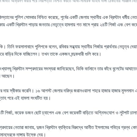
সলিম জনতা আক্রমণ করার পরে নিরাপত্তা নিশ্চিত করতে আধা-সামরিক বাহিনী দাঙ্গা ঠেকানোর সরঞ্জাম ন
াকিস্তানের পুলিশ সোমবার নিশ্চিত করেছে, পূর্বের একটি জেলায় স্থানীয় এক খ্রিস্টান ধর্মীয় 
 একটি খ্রিস্টান পাড়ায় জনতার নেতৃত্বে হামলায় গত মাসে প্রায় ২৪টি গির্জা এবং বেশ কয়ে
তিনি ফয়সালাবাদে পুলিশকে বলেন, রবিবার সন্ধ্যায় স্থানীয় গির্জায় প্রার্থনার নেতৃত্ব দেয়
ে বাড়ির দিকে যাচ্ছিলেন। তখন তাকে একজন বন্দুকধারী গুলি করে।
 সংখ্যালঘু খ্রিস্টান সম্প্রদায়ের সদস্যরা জানিয়েছেন, ভিকি বর্তমানে তার কাঁধে বুলেটের আঘা
ীন আছেন।
টার দায় স্বীকার করেনি। ১৬ আগস্ট জেলার দরিদ্র জরানওয়ালা শহরে হাজার হাজার মুসলমান এক
প্তাহ পরে এই হামলা সংঘটিত হয়।
ি গির্জা, কয়েক ডজন ছোট চ্যাপেল এবং বেশ কয়েকটি বাড়িতে অগ্নিসংযোগ ও লুটপাট চাল
ম্প্রদায়ের নেতারা জানায়, দুজন খ্রিস্টান ব্যক্তির বিরুদ্ধে আনীত ইসলামের পবিত্র গ্রন্থ ক
ানদেরকে দাঙ্গায় উস্কে দেয়।