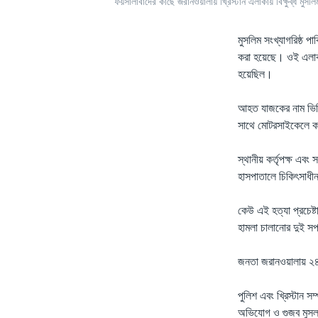
ফয়সালাবাদের কাছে জরানওয়ালায় খ্রিস্টান এলাকায় বিক্ষুব্ধ মু
মুসলিম সংখ্যাগরিষ্ঠ প
করা হয়েছে। ওই এলাকায়
হয়েছিল।
আহত যাজকের নাম ভিকি। 
সাথে মোটরসাইকেলে কর
স্থানীয় কর্তৃপক্ষ এবং
হাসপাতালে চিকিৎসাধ
কেউ এই হত্যা প্রচেষ্
হামলা চালানোর দুই স
জনতা জরানওয়ালায় ২৪ট
পুলিশ এবং খ্রিস্টান স
অভিযোগ ও গুজব মুসলম