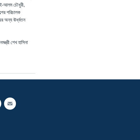
-ই-আলম চৌধুরী,
্পের পরিচালক
র অন্য ঊর্ধ্বতন
ন্ত্রী শেখ হাসিনা