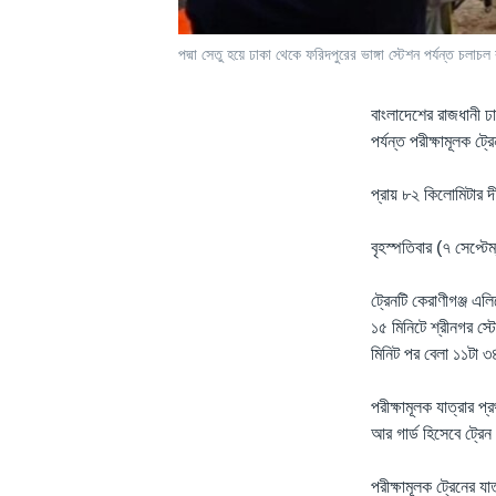
পদ্মা সেতু হয়ে ঢাকা থেকে ফরিদপুরের ভাঙ্গা স্টেশন পর্যন্ত চলাচল
বাংলাদেশের রাজধানী ঢা
পর্যন্ত পরীক্ষামূলক 
প্রায় ৮২ কিলোমিটার 
বৃহস্পতিবার (৭ সেপ্টে
ট্রেনটি কেরাণীগঞ্জ এ
১৫ মিনিটে শ্রীনগর স্ট
মিনিট পর বেলা ১১টা ৩৪
পরীক্ষামূলক যাত্রার 
আর গার্ড হিসেবে ট্র
পরীক্ষামূলক ট্রেনের য