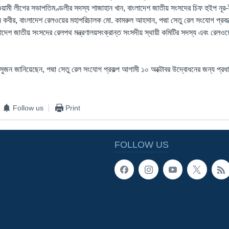
য়ামী লীগের সভাপতিমণ্ডলীর সদস্য শাজাহান খান, বাংলাদেশ জাতীয় সংসদের চিফ হুইপ নূর
ুন কবীর, বাংলাদেশ রেলওয়ের মহাপরিচালক মো. কামরুল আহসান, পদ্মা সেতু রেল সংযোগ প্রকল
শ জাতীয় সংসদের রেলপথ মন্ত্রণালয়সংক্রান্ত সংসদীয় স্থায়ী কমিটির সদস্য এবং রেলওয়ে
ম সুজন জানিয়েছেন, পদ্মা সেতু রেল সংযোগ প্রকল্প আগামী ১০ অক্টোবর উদ্বোধনের জন্য প্রধানম
Follow us
Print
FOLLOW US