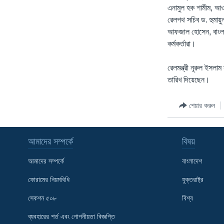
এনামুল হক শামীম, আও
রেলপথ সচিব ড. হুমায়
আফজাল হোসেন, বাংলাদে
কর্মকর্তারা।
রেলমন্ত্রী নূরুল ইসলা
তারিখ দিয়েছেন।
শেয়ার করুন
আমাদের সম্পর্কে
বিষয়
আমাদের সম্পর্কে
বাংলাদেশ
ফোরামের নিয়মবিধি
যুক্তরাষ্ট্র
সেকশন ৫০৮
বিশ্ব
Learning English
ব্যবহারের শর্ত এবং গোপনীয়তা বিজ্ঞপ্তি