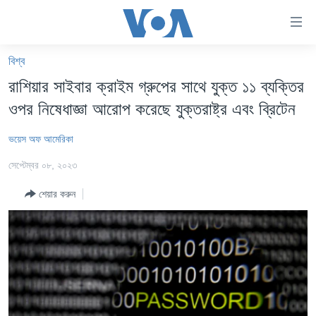
অ্যাকসেসিবিলিটি
লিংক
প্রধান
বিশ্ব
কনটেন্টে
খবর
রাশিয়ার সাইবার ক্রাইম গ্রুপের সাথে যুক্ত ১১ ব্যক্তির
যান।
বাংলাদেশ
প্রধান
ওপর নিষেধাজ্ঞা আরোপ করেছে যুক্তরাষ্ট্র এবং ব্রিটেন
ন্যাভিগেশনে
যুক্তরাষ্ট্র
যান
ভয়েস অফ আমেরিকা
যুক্তরাষ্ট্রের নির্বাচন ২০২৪
অনুসন্ধানে
সেপ্টেম্বর ০৮, ২০২৩
যান
বিশ্ব
শেয়ার করুন
ভারত
দক্ষিণ-এশিয়া
সম্পাদকীয়
টেলিভিশন
ভিডিও