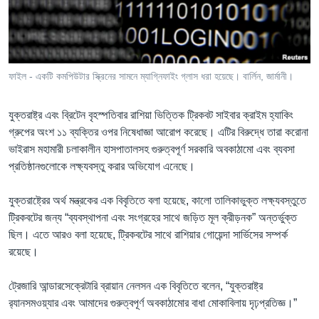
Learning English
FOLLOW US
ফাইল - একটি কমপিউটার স্ক্রিনের সামনে ম্যাগ্নিফাইং গ্লাস ধরা হয়েছে। বার্লিন, জার্মানী।
যুক্তরাষ্ট্র এবং ব্রিটেন বৃহস্পতিবার রাশিয়া ভিত্তিক ট্রিকবট সাইবার ক্রাইম হ্যাকিং
অন্য ভাষায় ওয়েব সাইট
গ্রুপের অংশ ১১ ব্যক্তির ওপর নিষেধাজ্ঞা আরোপ করেছে। এটির বিরুদ্ধে তারা করোনা
ভাইরাস মহামারী চলাকালীন হাসপাতালসহ গুরুত্বপূর্ণ সরকারি অবকাঠামো এবং ব্যবসা
প্রতিষ্ঠানগুলোকে লক্ষ্যবস্তু করার অভিযোগ এনেছে।
যুক্তরাষ্ট্রের অর্থ মন্ত্রকের এক বিবৃতিতে বলা হয়েছে, কালো তালিকাভুক্ত লক্ষ্যবস্তুতে
ট্রিকবটের জন্য “ব্যবস্থাপনা এবং সংগ্রহের সাথে জড়িত মূল ক্রীড়নক” অন্তর্ভুক্ত
ছিল। এতে আরও বলা হয়েছে, ট্রিকবটের সাথে রাশিয়ার গোয়েন্দা সার্ভিসের সম্পর্ক
রয়েছে।
ট্রেজারি আন্ডারসেক্রেটারি ব্রায়ান নেলসন এক বিবৃতিতে বলেন, “যুক্তরাষ্ট্র
র‍্যানসমওয়্যার এবং আমাদের গুরুত্বপূর্ণ অবকাঠামোর বাধা মোকাবিলায় দৃঢ়প্রতিজ্ঞ।”