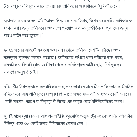
চীনের প্রভাব বিস্তার করবে তা নয় বরং তালিবানের অবস্থানকে “সুবিধা” দেবে।
অ্যাডাল আরও বলেন, এটি “আফগানিস্তানে মানবাধিকার, বিশেষ করে নারীর অধিকারকে
সম্মান করার জন্য তালিবানের ওপর চাপ প্রয়োগ করা আন্তর্জাতিক সম্প্রদায়ের জন্য
আরও কঠিন করে তুলবে।”
২০২১ সালের আগস্টে ক্ষমতায় আসার পর থেকে তালিবান দেশটির নারীদের ওপর
দমনমূলক ব্যবস্থা আরোপ করেছে। তালিবানের অধীনে থাকা নারীদের কাজ করার,
মাধ্যমিক ও বিশ্ববিদ্যালয়ের শিক্ষা পেতে বা ঘনিষ্ঠ পুরুষ আত্মীয় ছাড়া দীর্ঘ দূরত্বে
ভ্রমণের অনুমতি নেই।
যদিও চীন নিরাপত্তাকে অগ্রাধিকার দেয়, তবে তারা মে মাসে চীন-পাকিস্তান অর্থনৈতিক
করিডোরকে আফগানিস্তানে সম্প্রসারণ করতে সম্মত হয়- এটি ৬ হাজার কোটি ডলারের
একটি সংযোগ প্রকল্প যা বিশ্বব্যাপী চীনের বেল্ট অ্যান্ড রোড ইনিশিয়েটিভের অংশ।
জুলাই মাসে ফ্যান চায়না আফগান মাইনিং প্রসেসিং অ্যান্ড ট্রেডিং কোম্পানির কর্মকর্তারা
বিভিন্ন খাতে ৩৫ কোটি ডলার বিনিয়োগের ঘোষণা দেন ।