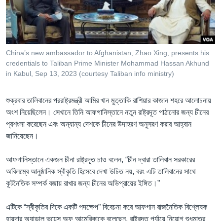
Learning English
FOLLOW US
China’s new ambassador to Afghanistan, Zhao Xing, presents his
credentials to Taliban Prime Minister Mohammad Hassan Akhund
in Kabul, Sep 13, 2023 (courtesy Taliban info ministry)
অন্য ভাষায় ওয়েব সাইট
শুক্রবার তালিবানের পররাষ্ট্রমন্ত্রী আমির খান মুত্তাকি রাশিয়ার কাজান শহরে আলোচনায়
অংশ নিয়েছিলেন। সেখানে তিনি আফগানিস্তানে নতুন রাষ্ট্রদূত পাঠানোর জন্য চীনের
প্রশংসা করেছেন এবং অন্যান্য দেশকে চীনের উদাহরণ অনুসরণ করার আহ্বান
জানিয়েছেন।
আফগানিস্তানে একজন চীনা রাষ্ট্রদূত চাও বলেন, “চীন দ্বারা তালিবান সরকারের
অবিলম্বে আনুষ্ঠানিক স্বীকৃতি হিসেবে দেখা উচিত নয়, বরং এটি তালিবানের সাথে
কূটনৈতিক সম্পর্ক বজায় রাখার জন্য চীনের অভিপ্রায়ের ইঙ্গিত।”
এটিকে “স্বীকৃতির দিকে একটি পদক্ষেপ” বিবেচনা করে আফগান রাজনৈতিক বিশ্লেষক
হায়দার অ্যাডাল ভয়েস অফ আমেরিকাকে বলেছেন, রাষ্ট্রদূত পর্যায়ে নিয়োগ শুধুমাত্র