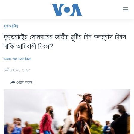
অ্যাকসেসিবিলিটি
লিংক
প্রধান
যুক্তরাষ্ট্র
কনটেন্টে
খবর
যুক্তরাষ্ট্রে সোমবারের জাতীয় ছুটির দিন কলম্বাস দিবস
যান।
বাংলাদেশ
প্রধান
নাকি আদিবাসী দিবস?
ন্যাভিগেশনে
যুক্তরাষ্ট্র
যান
ভয়েস অফ আমেরিকা
যুক্তরাষ্ট্রের নির্বাচন ২০২৪
অনুসন্ধানে
অক্টোবর ১০, ২০২৩
যান
বিশ্ব
শেয়ার করুন
ভারত
দক্ষিণ-এশিয়া
সম্পাদকীয়
টেলিভিশন
ভিডিও