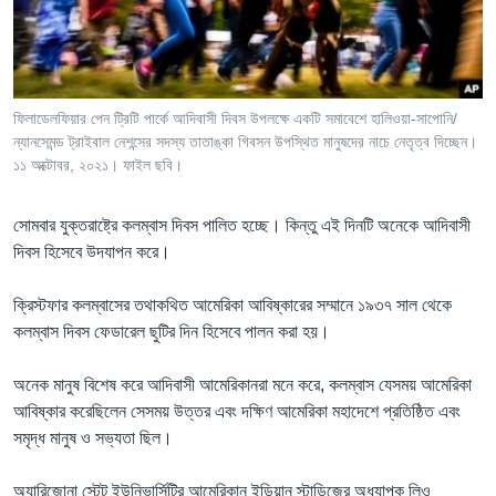
Learning English
FOLLOW US
ফিলাডেলফিয়ার পেন ট্রিটি পার্কে আদিবাসী দিবস উপলক্ষে একটি সমাবেশে হালিওয়া-সাপোনি/
ন্যানসেমন্ড ট্রাইবাল নেশন্সের সদস্য তাতাঙ্কা গিবসন উপস্থিত মানুষদের নাচে নেতৃত্ব দিচ্ছেন।
১১ অক্টোবর, ২০২১। ফাইল ছবি।
অন্য ভাষায় ওয়েব সাইট
সোমবার যুক্তরাষ্ট্রে কলম্বাস দিবস পালিত হচ্ছে। কিন্তু এই দিনটি অনেকে আদিবাসী
দিবস হিসেবে উদযাপন করে।
ক্রিস্টফার কলম্বাসের তথাকথিত আমেরিকা আবিষ্কারের সম্মানে ১৯৩৭ সাল থেকে
কলম্বাস দিবস ফেডারেল ছুটির দিন হিসেবে পালন করা হয়।
অনেক মানুষ বিশেষ করে আদিবাসী আমেরিকানরা মনে করে, কলম্বাস যেসময় আমেরিকা
আবিষ্কার করেছিলেন সেসময় উত্তর এবং দক্ষিণ আমেরিকা মহাদেশে প্রতিষ্ঠিত এবং
সমৃদ্ধ মানুষ ও সভ্যতা ছিল।
অ্যারিজোনা স্টেট ইউনিভার্সিটির আমেরিকান ইন্ডিয়ান স্টাডিজের অধ্যাপক লিও