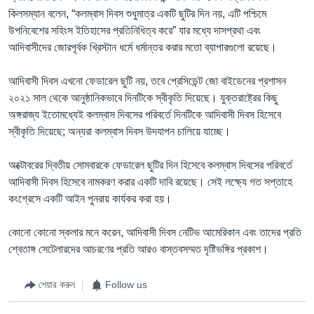
কিলসম্যান বলেন, “কলম্বাস দিবস শুধুমাত্র একটি ছুটির দিন নয়, এটি পশ্চিমে
উপনিবেশের সহিংস ইতিহাসের প্রতিনিধিত্ব করে” যার মধ্যে দাসপ্রথা এবং
আদিবাসীদের জোরপূর্বক খ্রিস্টান ধর্মে ধর্মান্তর করার মতো ব্যাপারগুলো রয়েছে।
আদিবাসী দিবস এখনো ফেডারেল ছুটি নয়, তবে প্রেসিডেন্ট জো বাইডেনের প্রশাসন
২০২১ সাল থেকে আনুষ্ঠানিকভাবে দিনটিকে স্বীকৃতি দিয়েছে। যুক্তরাষ্ট্রের কিছু
অঙ্গরাজ্য ইতোমধ্যেই কলম্বাস দিবসের পরিবর্তে দিনটিকে আদিবাসী দিবস হিসেবে
স্বীকৃতি দিয়েছে; অন্যরা কলম্বাস দিবস উদযাপন চালিয়ে যাচ্ছে।
অক্টোবরের দ্বিতীয় সোমবারকে ফেডারেল ছুটির দিন হিসেবে কলম্বাস দিবসের পরিবর্তে
আদিবাসী দিবস হিসেবে নামকরণ করার একটি দাবি রয়েছে। সেই লক্ষ্যে গত সপ্তাহে
কংগ্রেসে একটি আইন পুনরায় কার্যকর করা হয়।
কোনো কোনো স্কলার মনে করেন, আদিবাসী দিবস নেটিভ আমেরিকান এবং তাদের প্রতি
শ্বেতাঙ্গ সেটেলারদের আচরণের প্রতি আরও বাস্তবসম্মত দৃষ্টিভঙ্গির প্রকাশ।
শেয়ার করুন
Follow us