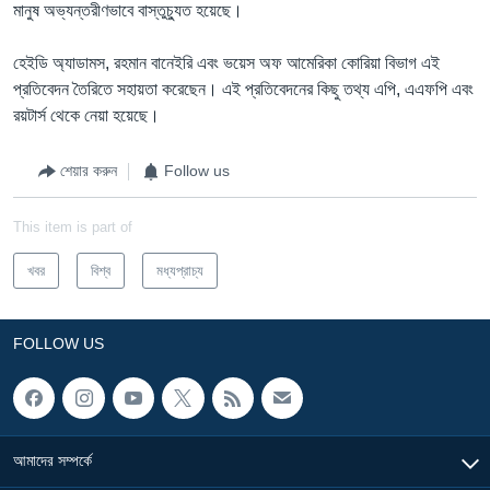
মানুষ অভ্যন্তরীণভাবে বাস্তুচ্যুত হয়েছে।
হেইডি অ্যাডামস, রহমান বানেইরি এবং ভয়েস অফ আমেরিকা কোরিয়া বিভাগ এই
প্রতিবেদন তৈরিতে সহায়তা করেছেন। এই প্রতিবেদনের কিছু তথ্য এপি, এএফপি এবং
রয়টার্স থেকে নেয়া হয়েছে।
শেয়ার করুন
Follow us
This item is part of
খবর
বিশ্ব
মধ্যপ্রাচ্য
FOLLOW US
আমাদের সম্পর্কে