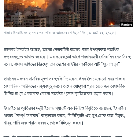
Learning English
FOLLOW US
গাজায় ইসরাইলের হামলার পর ধোঁয়া ও আগুনের লেলিহান শিখা, ৯ অক্টোবর, ২০২৩।
মঙ্গলবার ইসরাইল বলেছে, তাদের সেনাবাহিনী রাতভর গাজা উপত্যকায় শতাধিক
অন্য ভাষায় ওয়েব সাইট
লক্ষ্যবস্তুতে আঘাত করেছে। এর কয়েক ঘন্টা আগে প্রধানমন্ত্রী বেনিয়ামিন নেতানিয়াহু
বলেন, হামাস জঙ্গিদের বিরুদ্ধে তার দেশের বাহিনীর লড়াইয়ের এটি "সূচনামাত্র"।
হামাসের একজন সামরিক মুখপাত্র হুমকি দিয়েছেন, ইসরাইল যেকোনো সময় গাজার
বেসামরিক নাগরিকদের লক্ষ্যবস্তু করলে তাদের যোদ্ধারা প্রায় ১৫০ জন বেসামরিক
জিম্মির মধ্যে একজনকে কোনো সতর্কতা প্রদান ব্যতিরেকেই হত্যা করবে।
ইসরাইলের প্রতিরক্ষা মন্ত্রী ইয়োভ গ্যালান্ট এক ভিডিও বিবৃতিতে বলেছেন, ইসরাইল
গাজায় "সম্পূর্ণ অবরোধ" বাস্তবায়ন করবে, ফিলিস্তিনি এই ভূখণ্ডকে তারা বিদ্যুৎ,
খাদ্য, পানি এবং গ্যাস সরবরাহ থেকে বিচ্ছিন্ন করবে।