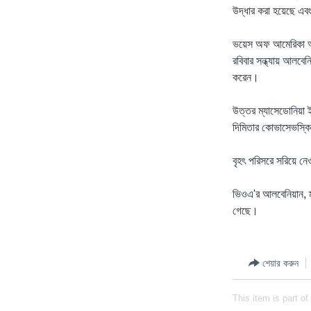
উদ্ধার করা হয়েছে এব
ভয়েস অফ আমেরিকা আলব
রবিবার সন্ধ্যায় আলবেন
করেন।
উত্তর ম্যাসেডোনিয়া 
দিমিতার কোভাসেভস্কি
বৃহৎ পরিসরে সরিয়ে নে
ভিওএ'র আলবেনিয়ান, ম
গেছে।
শেয়ার করুন
This item is part of