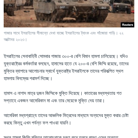
Learning English
FOLLOW US
গাজার সাথে ইসরাইলের সীমান্তে দেখা যাচ্ছে ইসরাইলের ট্যাংক এবং সাঁজোয়া গাড়ি। ২২
অক্টোবর ২০২৩।
অন্য ভাষায় ওয়েব সাইট
ইসরাইলের সেনাবাহিনী সোমবার গাজায় ৩০০-র বেশি বিমান হামলা চালিয়েছে। যদিও
যুক্তরাষ্ট্রের কর্মকর্তারা বলছেন, হামাসের হাতে যে ২০০-র বেশি জিম্মি রয়েছে, তাদের
মুক্তির ব্যাপারে আলোচনার স্বার্থে যুক্তরাষ্ট্র ইসরাইলকে তাদের পরিকল্পিত স্থল
হামলায় বিলম্বের পরামর্শ দিচ্ছে।
হামাস এ নাগাদ মাত্র দুজন জিম্মিকে মুক্তি দিয়েছে। কাতারের মধ্যস্থতায় গত
সপ্তাহে একজন আমেরিকান মা এবং তার মেয়েকে মুক্তি দেয় তারা।
আমেরিকা মধ্যপ্রাচ্যে তাদের আঞ্চলিক মিত্রদের মাধ্যমে অন্যদের মুক্ত করার চেষ্টা
করছে কিন্তু এখন পর্যন্ত ফল পাওয়া যায়নি।
স্থল হামলা জিম্মি মুক্তির আলোচনাকে দুরূহ করে তুলবে কারণ এদের অন্তত