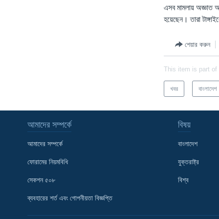
এসব মামলায় অজ্ঞাত অ
হয়েছেন। তারা টাঙ্গা
শেয়ার করুন
This item is part of
খবর
বাংলাদেশ
আমাদের সম্পর্কে
বিষয়
আমাদের সম্পর্কে
বাংলাদেশ
ফোরামের নিয়মবিধি
যুক্তরাষ্ট্র
সেকশন ৫০৮
বিশ্ব
Learning English
ব্যবহারের শর্ত এবং গোপনীয়তা বিজ্ঞপ্তি
FOLLOW US