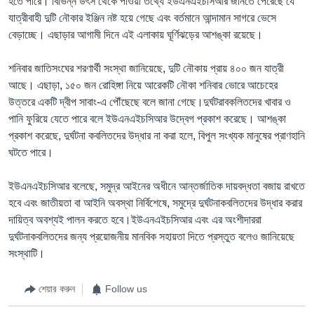
হতে পারে। বিভিন্ন উৎস থেকে পাওয়া তথ্যে ইউএনএইচসিআর জানতে পেরেছে যে
যাত্রীবাহী দুটি নৌকার ইঞ্জিন নষ্ট হয়ে গেছে এবং বর্তমানে আন্দামান সাগরে ভেসে
বেড়াচ্ছে। এছাড়ার আগামী দিনে এই এলাকায় ঘূর্ণিঝড়ের আশঙ্কা রয়েছে।
শনিবার জাতিসংঘের শরণার্থী সংস্থা জানিয়েছে, দুটি নৌকায় প্রায় ৪০০ জন যাত্রী
আছে। এছাড়া, ১৫০ জন রোহিঙ্গা নিয়ে আরেকটি নৌকা শনিবার ভোরে আচেহের
উত্তরে একটি দ্বীপ সাবাং-এ পৌঁছেছে বলে জানা গেছে।দুর্ঘটরাবকলিতদের খাবার ও
পানি ফুরিয়ে যেতে পারে বলে ইউএনএইচসিআর উদ্বেগ প্রকাশ করেছে। আশঙ্কা
প্রকাশ করেছে, দুর্ঘটনা কবলিতদের উদ্ধার না করা হলে, বিপুল সংখ্যক মানুষের প্রাণহানি
ঘটতে পারে।
ইউএনএইচসিআর বলেছে, সমুদ্র আইনের অধীনে আন্তর্জাতিক দায়বদ্ধতা বজায় রাখতে
হবে এবং জাতীয়তা বা আইনি অবস্থা নির্বিশেষে, সমুদ্রে দুর্ঘটনাকবলিতদের উদ্ধার করার
দায়িত্ব অবশ্যই পালন করতে হবে।ইউএনএইচসিআর এবং এর অংশীদাররা
দুর্ঘটনাকবলিতদের জন্য প্রয়োজনীয় মানবিক সহায়তা দিতে প্রস্তুত বলেও জানিয়েছে
সংস্থাটি।
শেয়ার করুন
Follow us