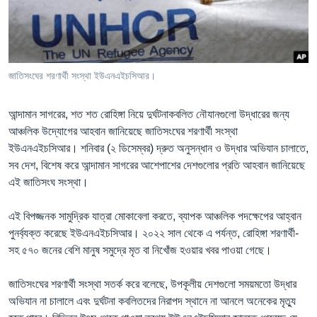
Learning English
FOLLOW US
জাতিসংঘের শরণার্থী সংস্থা ইউএনএইচসিআর।
আন্দামান সাগরের, শত শত রোহিঙ্গা নিয়ে দুর্ঘটনাকবলিত নৌযানগুলো উদ্ধারের জন্য
অন্য ভাষায় ওয়েব সাইট
আঞ্চলিক উদ্যোগের আহবান জানিয়েছে জাতিসংঘের শরণার্থী সংস্থা
ইউএনএইচসিআর। শনিবার (২ ডিসেম্বর) দ্রুত অনুসন্ধান ও উদ্ধার অভিযান চালাতে,
সব দেশ, বিশেষ করে আন্দামান সাগরের আশেপাশের দেশগুলোর প্রতি আহবান জানিয়েছে
এই জাতিসংঘ সংস্থা।
এই বিপজ্জনক সামুদ্রিক যাত্রা মোকাবেলা করতে, ব্যাপক আঞ্চলিক পদক্ষেপের আহ্বান
পুনর্ব্যক্ত করেছে ইউএনএইচসিআর। ২০২২ সাল থেকে এ পর্যন্ত, রোহিঙ্গা শরণার্থী-
সহ ৫৭০ জনের বেশি মানুষ সমুদ্রে মৃত বা নিখোঁজ হওয়ার খবর পাওয়া গেছে।
জাতিসংঘের শরণার্থী সংস্থা সতর্ক করে বলেছে, উপকূলীয় দেশগুলো সময়মতো উদ্ধার
অভিযান না চালালে এবং দুর্ঘটনা কবলিতদের নিরাপদ স্থানে না আনলে অনেকের মৃত্যু