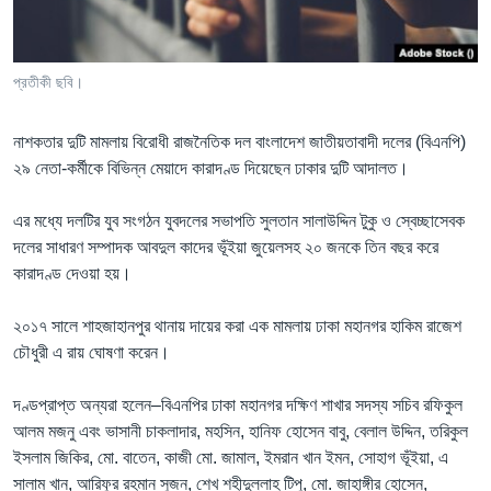
Learning English
প্রতীকী ছবি।
FOLLOW US
নাশকতার দুটি মামলায় বিরোধী রাজনৈতিক দল বাংলাদেশ জাতীয়তাবাদী দলের (বিএনপি)
২৯ নেতা-কর্মীকে বিভিন্ন মেয়াদে কারাদণ্ড দিয়েছেন ঢাকার দুটি আদালত।
অন্য ভাষায় ওয়েব সাইট
এর মধ্যে দলটির যুব সংগঠন যুবদলের সভাপতি সুলতান সালাউদ্দিন টুকু ও স্বেচ্ছাসেবক
দলের সাধারণ সম্পাদক আবদুল কাদের ভূঁইয়া জুয়েলসহ ২০ জনকে তিন বছর করে
কারাদণ্ড দেওয়া হয়।
২০১৭ সালে শাহজাহানপুর থানায় দায়ের করা এক মামলায় ঢাকা মহানগর হাকিম রাজেশ
চৌধুরী এ রায় ঘোষণা করেন।
দণ্ডপ্রাপ্ত অন্যরা হলেন–বিএনপির ঢাকা মহানগর দক্ষিণ শাখার সদস্য সচিব রফিকুল
আলম মজনু এবং ভাসানী চাকলাদার, মহসিন, হানিফ হোসেন বাবু, বেলাল উদ্দিন, তরিকুল
ইসলাম জিকির, মো. বাতেন, কাজী মো. জামাল, ইমরান খান ইমন, সোহাগ ভূঁইয়া, এ
সালাম খান, আরিফুর রহমান সুজন, শেখ শহীদুল্লাহ টিপু, মো. জাহাঙ্গীর হোসেন,