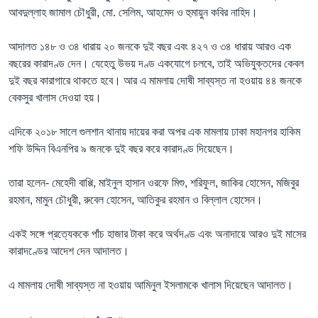
আবদুল্লাহ জামাল চৌধুরী, মো. সেলিম, আহমেদ ও হুমায়ুন কবির নাহিদ।
আদালত ১৪৮ ও ৩৪ ধারায় ২০ জনকে দুই বছর এবং ৪২৭ ও ৩৪ ধারায় আরও এক
বছরের কারাদণ্ড দেন। যেহেতু উভয় দণ্ড একযোগে চলবে, তাই অভিযুক্তদের কেবল
দুই বছর কারাগারে থাকতে হবে। আর এ মামলায় দোষী সাব্যস্ত না হওয়ায় ৪৪ জনকে
বেকসুর খালাস দেওয়া হয়।
এদিকে ২০১৮ সালে গুলশান থানায় দায়ের করা অপর এক মামলায় ঢাকা মহানগর হাকিম
শফি উদ্দিন বিএনপির ৯ জনকে দুই বছর করে কারাদণ্ড দিয়েছেন।
তারা হলেন- মেহেদী বাপ্পি, মাইনুল হাসান ওরফে মিশু, শরিফুল, জাকির হোসেন, মজিবুর
রহমান, মামুন চৌধুরী, রুবেল হোসেন, আতিকুর রহমান ও বিল্লাল হোসেন।
একই সঙ্গে প্রত্যেককে পাঁচ হাজার টাকা করে অর্থদণ্ড এবং অনাদায়ে আরও দুই মাসের
কারাদণ্ডের আদেশ দেন আদালত।
এ মামলায় দোষী সাব্যস্ত না হওয়ায় আমিনুল ইসলামকে খালাস দিয়েছেন আদালত।