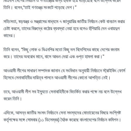
বিএনপি দেশের নির্বাচন ও গণতন্ত্রের জন্য হুমকি হয়ে দাঁড়িয়েছে বলে উল্লেখ করেন
তিনি। বলেন,“তাই গণতন্ত্র সংকটে পড়েছে দেশ।”
সহিংসতা, ষড়যন্ত্র ও সন্ত্রাসের মাধ্যমে ৭ জানুয়ারির জাতীয় নির্বাচন কেউ বানচাল করার
চেষ্টা করলে, তাদের বিরুদ্ধে কঠোর ব্যবস্থা নেয়া হবে বলেও হুঁশিয়ারি দেন ওবায়দুল
কাদের।
তিনি বলেন, “কিছু লোক ও বিএনপির মতো কিছু দল বিদেশিদের কাছে দেশের বদনাম
করে। তাদের অবরোধ মানে, বাসে আগুন দেয়া এবং গুপ্ত হামলা করা।”
আওয়ামী লীগের সাধারণ সম্পাদক জানান যে সংবিধান অনুযায়ী নির্বাচনে স্ট্রাইকিং ফোর্স
হিসেবে সেনাবাহিনীর দায়িত্ব পালনে আওয়ামী লীগের কোনো আপত্তি নেই।
তবে, আওয়ামী লীগ সব ইস্যুতে সেনাবাহিনীকে বিতর্কিত করার পক্ষে নয় বলে উল্লেখ
করেন তিনি।
এদিকে, আসন্ন জাতীয় সংসদ নির্বাচনে সেনা সদস্যদের মোতায়েনের বিষয়ে সংশ্লিষ্ট
কর্তৃপক্ষের সঙ্গে সোমবার (১১ ডিসেম্বর) বৈঠক করেছে বাংলাদেশের নির্বাচন কমিশন।