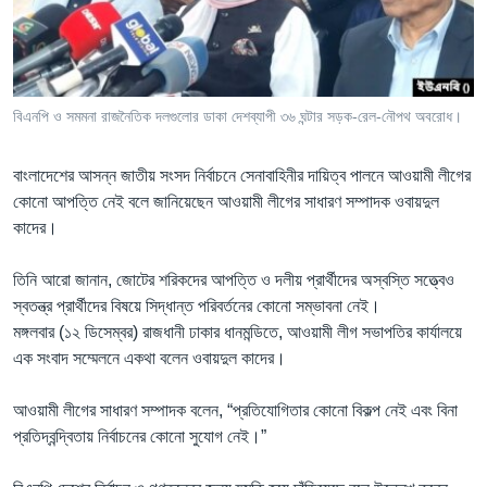
Learning English
FOLLOW US
বিএনপি ও সমমনা রাজনৈতিক দলগুলোর ডাকা দেশব্যাপী ৩৬ ঘন্টার সড়ক-রেল-নৌপথ অবরোধ।
বাংলাদেশের আসন্ন জাতীয় সংসদ নির্বাচনে সেনাবাহিনীর দায়িত্ব পালনে আওয়ামী লীগের
অন্য ভাষায় ওয়েব সাইট
কোনো আপত্তি নেই বলে জানিয়েছেন আওয়ামী লীগের সাধারণ সম্পাদক ওবায়দুল
কাদের।
তিনি আরো জানান, জোটের শরিকদের আপত্তি ও দলীয় প্রার্থীদের অস্বস্তি সত্ত্বেও
স্বতন্ত্র প্রার্থীদের বিষয়ে সিদ্ধান্ত পরিবর্তনের কোনো সম্ভাবনা নেই।
মঙ্গলবার (১২ ডিসেম্বর) রাজধানী ঢাকার ধানমন্ডিতে, আওয়ামী লীগ সভাপতির কার্যালয়ে
এক সংবাদ সম্মেলনে একথা বলেন ওবায়দুল কাদের।
আওয়ামী লীগের সাধারণ সম্পাদক বলেন, “প্রতিযোগিতার কোনো বিকল্প নেই এবং বিনা
প্রতিদ্বন্দ্বিতায় নির্বাচনের কোনো সুযোগ নেই।”