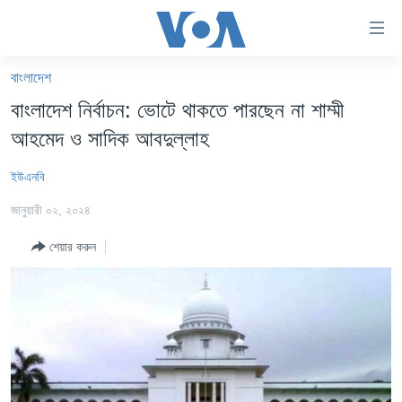
অ্যাকসেসিবিলিটি
লিংক
প্রধান
বাংলাদেশ
কনটেন্টে
খবর
বাংলাদেশ নির্বাচন: ভোটে থাকতে পারছেন না শাম্মী
যান।
বাংলাদেশ
প্রধান
আহমেদ ও সাদিক আবদুল্লাহ
ন্যাভিগেশনে
যুক্তরাষ্ট্র
যান
ইউএনবি
যুক্তরাষ্ট্রের নির্বাচন ২০২৪
অনুসন্ধানে
জানুয়ারী ০২, ২০২৪
যান
বিশ্ব
শেয়ার করুন
ভারত
দক্ষিণ-এশিয়া
সম্পাদকীয়
টেলিভিশন
ভিডিও