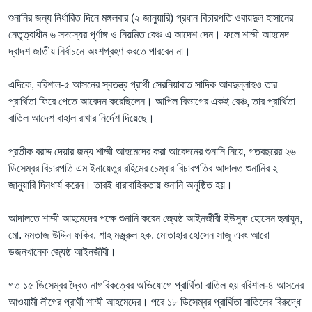
শুনানির জন্য নির্ধারিত দিনে মঙ্গলবার (২ জানুয়ারি) প্রধান বিচারপতি ওবায়দুল হাসানের
নেতৃত্বাধীন ৬ সদস্যের পূর্ণাঙ্গ ও নিয়মিত বেঞ্চ এ আদেশ দেন। ফলে শাম্মী আহমেদ
দ্বাদশ জাতীয় নির্বাচনে অংশগ্রহণ করতে পারবেন না।
এদিকে, বরিশাল-৫ আসনের স্বতন্ত্র প্রার্থী সেরনিয়াবাত সাদিক আবদুল্লাহও তার
প্রার্থিতা ফিরে পেতে আবেদন করেছিলেন। আপিল বিভাগের একই বেঞ্চ, তার প্রার্থিতা
বাতিল আদেশ বাহাল রাখার নির্দেশ দিয়েছে।
প্রতীক বরাদ্দ দেয়ার জন্য শাম্মী আহমেদের করা আবেদনের শুনানি নিয়ে, গতবছরের ২৬
ডিসেম্বর বিচারপতি এম ইনায়েতুর রহিমের চেম্বার বিচারপতির আদালত শুনানির ২
জানুয়ারি দিনধার্য করেন। তারই ধারাবাহিকতায় শুনানি অনুষ্ঠিত হয়।
আদালতে শাম্মী আহমেদের পক্ষে শুনানি করেন জ্যেষ্ঠ আইনজীবী ইউসুফ হোসেন হুমাযুন,
মো. মমতাজ উদ্দিন ফকির, শাহ মঞ্জুরুল হক, মোতাহার হোসেন সাজু এবং আরো
ডজনখানেক জ্যেষ্ঠ আইনজীবী।
গত ১৫ ডিসেম্বর দ্বৈত নাগরিকত্বের অভিযোগে প্রার্থিতা বাতিল হয় বরিশাল-৪ আসনের
আওয়ামী লীগের প্রার্থী শাম্মী আহমেদের। পরে ১৮ ডিসেম্বর প্রার্থিতা বাতিলের বিরুদ্ধে