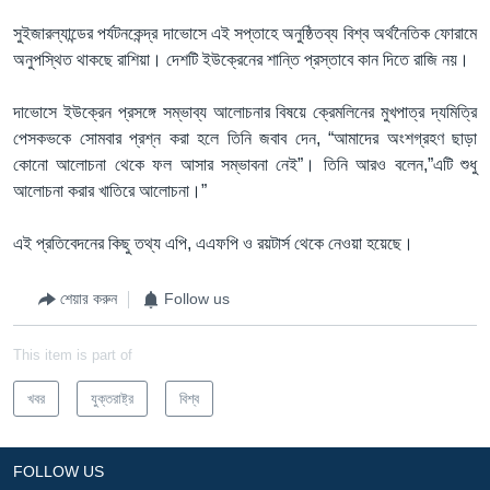
সুইজারল্যান্ডের পর্যটনকেন্দ্র দাভোসে এই সপ্তাহে অনুষ্ঠিতব্য বিশ্ব অর্থনৈতিক ফোরামে
অনুপস্থিত থাকছে রাশিয়া। দেশটি ইউক্রেনের শান্তি প্রস্তাবে কান দিতে রাজি নয়।
দাভোসে ইউক্রেন প্রসঙ্গে সম্ভাব্য আলোচনার বিষয়ে ক্রেমলিনের মুখপাত্র দ্যমিত্রি
পেসকভকে সোমবার প্রশ্ন করা হলে তিনি জবাব দেন, “আমাদের অংশগ্রহণ ছাড়া
কোনো আলোচনা থেকে ফল আসার সম্ভাবনা নেই”। তিনি আরও বলেন,”এটি শুধু
আলোচনা করার খাতিরে আলোচনা।”
এই প্রতিবেদনের কিছু তথ্য এপি, এএফপি ও রয়টার্স থেকে নেওয়া হয়েছে।
শেয়ার করুন
Follow us
This item is part of
খবর
যুক্তরাষ্ট্র
বিশ্ব
FOLLOW US