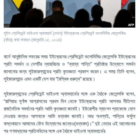
Learning English
FOLLOW US
সুইস প্রেসিডেন্ট ভাইওলা অ্যামহার্ড (ডানে) ইউক্রেনের প্রেসিডেন্ট ভলোদিমির জেলেন্সকির
(বাঁয়ে) কথা শুনছেন (জানুয়ারি ১৫, ২০২৪)
অন্য ভাষায় ওয়েব সাইট
বার্নে আনুষ্ঠানিক সফরের সময় ইউক্রেনের প্রেসিডেন্ট ভলোদিমির জেলেন্সকি ইউক্রেনের
প্রতি সমর্থন ও দেশটির ন্যায়বিচার ও “ন্যায্য শান্তি” প্রতিষ্ঠার উদ্যোগে সমর্থন
জানানোর জন্য সুইজারল্যান্ডের প্রতি কৃতজ্ঞতা প্রকাশ করেন। এ সময় তিনি বলেন,
সুইজারল্যান্ড এমন একটি দেশ যার “বৈশ্বিক গুরুত্ব” রয়েছে।
সুইজারল্যান্ডের প্রেসিডেন্ট ভাইওলা অ্যামহার্ডের সঙ্গে এক বৈঠকে জেলেন্সকি বলেন,
“রাশিয়ার পূর্ণাঙ্গ আগ্রাসনের প্রথম দিন থেকে ইউক্রেনের প্রতি আপনার নীতিগত
রাজনৈতিক সমর্থনের প্রতি আমি কৃতজ্ঞতা জানাই। ইউরোপীয় স্যাংশন প্যাকেজে যোগ
দেওয়ার জন্যও আপনাকে আমি ধন্যবাদ জানাই। আর অবশ্যই, শান্তির ফর্মুলা
বাস্তবায়নে আমাদের যৌথ উদ্যোগের জন্যেও(ধন্যবাদ)।” দুই নেতার এই আলোচনার
পর গণমাধ্যমের প্রতিনধিদের সঙ্গে এক বৈঠকে ভাইওলা অ্যামহার্ডের