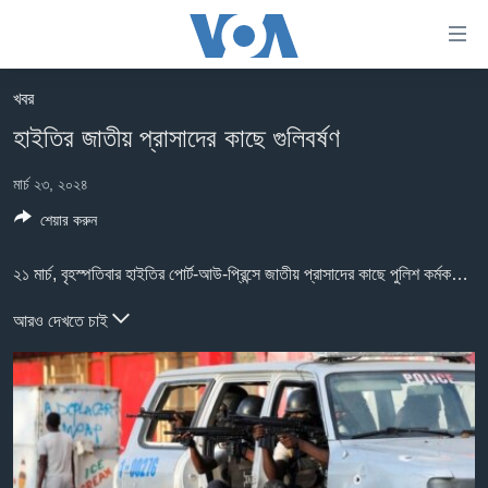
অ্যাকসেসিবিলিটি
লিংক
প্রধান
খবর
কনটেন্টে
খবর
হাইতির জাতীয় প্রাসাদের কাছে গুলিবর্ষণ
যান।
বাংলাদেশ
প্রধান
মার্চ ২৩, ২০২৪
ন্যাভিগেশনে
যুক্তরাষ্ট্র
যান
শেয়ার করুন
যুক্তরাষ্ট্রের নির্বাচন ২০২৪
অনুসন্ধানে
যান
বিশ্ব
২১ মার্চ, বৃহস্পতিবার হাইতির পোর্ট-আউ-প্রিন্সে জাতীয় প্রাসাদের কাছে পুলিশ কর্মকর্তাদের সঙ্গে দুর্বৃত্তদের গুলি বিনিময় হয়েছে।
ভারত
আরও দেখতে চাই
দক্ষিণ-এশিয়া
সম্পাদকীয়
টেলিভিশন
ভিডিও