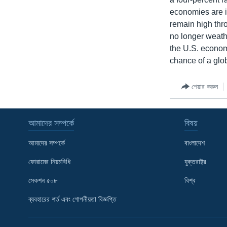
economies are in
remain high thr
no longer weathe
the U.S. econom
chance of a glo
শেয়ার করুন
আমাদের সম্পর্কে
বিষয়
আমাদের সম্পর্কে
বাংলাদেশ
ফোরামের নিয়মবিধি
যুক্তরাষ্ট্র
সেকশন ৫০৮
বিশ্ব
Learning English
ব্যবহারের শর্ত এবং গোপনীয়তা বিজ্ঞপ্তি
FOLLOW US