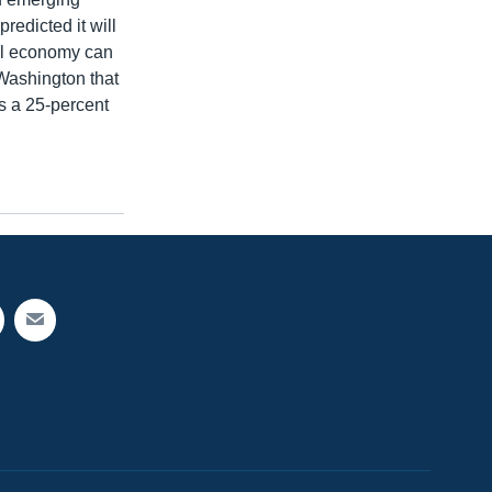
redicted it will
bal economy can
 Washington that
s a 25-percent