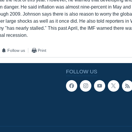
 danger. He said inflation was almost nine-percent in May and p
ough 2009. Johnson says there is also reason to worry the glo
r large shocks as well as it once did. He also told reporters in
y "has nearly stalled." This past April, the IMF warned there wa
bal recession.
Follow us
Print
FOLLOW US