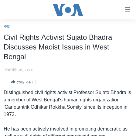
অ্যাকসেসিবিলিটি
লিংক
প্রধান
খবর
কনটেন্টে
খবর
Civil Rights Activist Sujato Bhadra
যান।
বাংলাদেশ
প্রধান
Discusses Maoist Issues in West
ন্যাভিগেশনে
যুক্তরাষ্ট্র
Bengal
যান
যুক্তরাষ্ট্রের নির্বাচন ২০২৪
অনুসন্ধানে
ফেব্রুয়ারী ২৫, ২০১০
যান
বিশ্ব
শেয়ার করুন
ভারত
Distinguished civil rights activist Professor Sujato Bhadra is
দক্ষিণ-এশিয়া
a member of West Bengal's human rights organization
'Ganotantrik Odhikar Rokkha Somity' since its inception in
সম্পাদকীয়
1972.
টেলিভিশন
He has been actively involved in promoting democratic as
ভিডিও