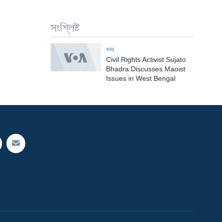
সংশ্লিষ্ট
খবর
Civil Rights Activist Sujato
Bhadra Discusses Maoist
Issues in West Bengal