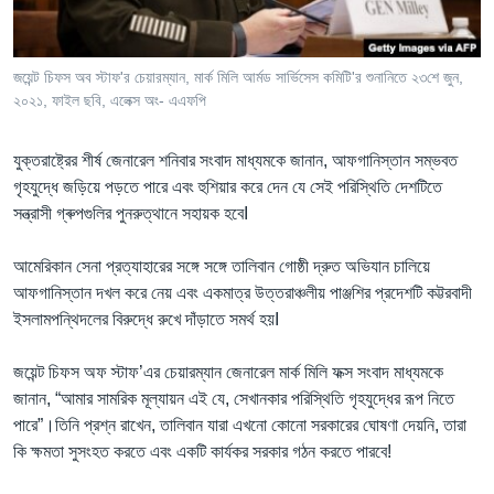
Learning English
জয়েন্ট চিফস অব স্টাফ'র চেয়ারম্যান, মার্ক মিলি আর্মড সার্ভিসেস কমিটি'র শুনানিতে ২৩শে জুন,
FOLLOW US
২০২১, ফাইল ছবি, এলেক্স অং- এএফপি
যুক্তরাষ্ট্রের শীর্ষ জেনারেল শনিবার সংবাদ মাধ্যমকে জানান, আফগানিস্তান সম্ভবত
গৃহযুদ্ধে জড়িয়ে পড়তে পারে এবং হুশিয়ার করে দেন যে সেই পরিস্থিতি দেশটিতে
অন্য ভাষায় ওয়েব সাইট
সন্ত্রাসী গ্ৰুপগুলির পুনরুত্থানে সহায়ক হবেI
আমেরিকান সেনা প্রত্যাহারের সঙ্গে সঙ্গে তালিবান গোষ্ঠী দ্রুত অভিযান চালিয়ে
আফগানিস্তান দখল করে নেয় এবং একমাত্র উত্তরাঞ্চলীয় পাঞ্জশির প্রদেশটি কট্টরবাদী
ইসলামপন্থিদলের বিরুদ্ধে রুখে দাঁড়াতে সমর্থ হয়I
জয়েন্ট চিফস অফ স্টাফ’এর চেয়ারম্যান জেনারেল মার্ক মিলি ফক্স সংবাদ মাধ্যমকে
জানান, “আমার সামরিক মূল্যায়ন এই যে, সেখানকার পরিস্থিতি গৃহযুদ্ধের রূপ নিতে
পারে”।তিনি প্রশ্ন রাখেন, তালিবান যারা এখনো কোনো সরকারের ঘোষণা দেয়নি, তারা
কি ক্ষমতা সুসংহত করতে এবং একটি কার্যকর সরকার গঠন করতে পারবে!