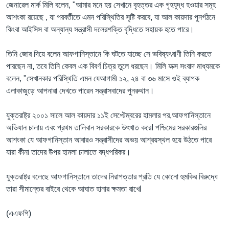
জেনারেল মার্ক মিলি বলেন, "আমার মনে হয় সেখানে বৃহত্তর এক গৃহযুদ্ধ হওয়ার সমূহ
আশংকা রয়েছে , যা পরবর্তীতে এমন পরিস্থিতির সৃষ্টি করবে, যা আল কায়দার পুনর্গঠনে
কিংবা আইসিস বা অন্যান্য সন্ত্রাসী দলেরশক্তি বৃদ্ধিতে সহায়ক হতে পারে।
তিনি জোর দিয়ে বলেন আফগানিস্তানে কি ঘটতে যাচ্ছে সে ভবিষ্যৎবাণী তিনি করতে
পারছেন না, তবে তিনি কেবল এক বিবর্ণ চিত্র তুলে ধরছেন। মিলি ফক্স সংবাদ মাধ্যমকে
বলেন, "সেখানকার পরিস্থিতি এমন যেআগামী ১২, ২৪ বা ৩৬ মাসে ওই ব্যাপক
এলাকাজুড়ে আপনারা দেখতে পারেন সন্ত্রাসবাদের পুনরুথান।
যুক্তরাষ্ট্র ২০০১ সালে আল কায়দার ১১ই সেপ্টেম্বরের হামলার পর,আফগানিস্তানে
অভিযান চালায় এবং প্রথম তালিবান সরকারকে উৎখাত করেI পশ্চিমের সরকারগুলির
আশংকা যে আফগানিস্তান আবারও সন্ত্রাসীদের অভয় আশ্রয়স্থল হয়ে উঠতে পারে
যারা কীনা তাদের উপর হামলা চালাতে বদ্ধপরিকর।
যুক্তরাষ্ট্র বলেছে আফগানিস্তানে তাদের নিরাপত্তার প্রতি যে কোনো হুমকির বিরুদ্ধে
তারা সীমান্তের বাইরে থেকে আঘাত হানার ক্ষমতা রাখেI
(এএফপি)