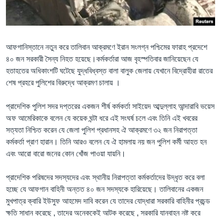
Learning English
FOLLOW US
আফগানিস্তানে নতুন করে তালিবান আক্রমণে ইরান সংলগ্ন পশ্চিমের ফারাহ প্রদেশে
৪০ জন সরকারী সৈন্য নিহত হয়েছে।কর্মকর্তারা আজ বৃহস্পতিবার জানিয়েছেন যে
হতাহতের অধিকাংশটি ঘটেছে যুদ্ধবিধ্বস্ত বালা বালুক জেলায় যেখানে বিদ্রোহীরা রাতের
শেষ প্রহরে পুলিশের বিরুদ্ধে আক্রমণ চালায় ।
অন্য ভাষায় ওয়েব সাইট
প্রাদেশিক পুলিশ সদর দপ্তরের একজন শীর্ষ কর্মকর্তা সাইয়েদ আব্দুল্লাহ আন্দারাবি ভয়েস
অফ আমেরিকাকে বলেন যে কয়েক ঘন্টা ধরে এই সংঘর্ষ চলে এবং তিনি এই খবরের
সত্যতা নিশ্চিত করেন যে জেলা পুলিশ প্রধানসহ ঐ আক্রমণে ৩২ জন নিরাপত্তা
কর্মকর্তা প্রাণ হারান। তিনি আরও বলেন যে ঐ হামলায় নয় জন পুলিশ কর্মী আহত হন
এবং আরো বারো জনের কোন খোঁজ পাওয়া যায়নি।
প্রাদেশিক পরিষদের সদস্যদের এবং স্থানীয় নিরাপত্তা কর্মকর্তাদের উদ্ধৃত করে বলা
হচ্ছে যে আফগান বাহিনী অন্তত ৪০ জন সদস্যকে হারিয়েছে। তালিবানের একজন
মুখপাত্র ক্বারি ইউসুফ আহমেদ দাবি করেন যে তাদের যোদ্ধারা সরকারি বাহিনীর প্রচন্ড
ক্ষতি সাধান করেছে , তাদের অনেককেই আটক করেছে , সরকারি যানবাহন নষ্ট করে