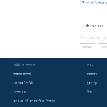
পপ আউট প্লেয়ার
শেয়ার করুন
This item is part of
বাংলাদেশ
ভার
আমাদের সম্পর্কে
বিষয়
আমাদের সম্পর্কে
বাংলাদেশ
ফোরামের নিয়মবিধি
যুক্তরাষ্ট্র
সেকশন ৫০৮
বিশ্ব
Learning English
ব্যবহারের শর্ত এবং গোপনীয়তা বিজ্ঞপ্তি
FOLLOW US