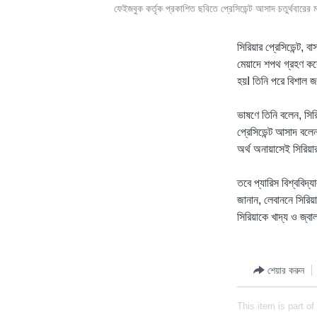
ফেইজবুক কর্তৃক প্রকাশিত ছবিতে প্রেসিডেন্ট আসাদ চতুর্থবারে
সিরিয়ার প্রেসিডেন্ট,
মেয়াদে শপথ গ্রহণ করে
হয়I তিনি পরে বিশাল জ
ভাষণে তিনি বলেন, সিরি
প্রেসিডেন্ট আসাদ বলে
অর্থ অনায়াসেই সিরিয়
তবে প্যারিস বিশ্ববিদ্য
জানান, লেবাননে সিরিয়
সিরিয়াকে খাদ্য ও জ্ব
শেয়ার করুন
This item is part of