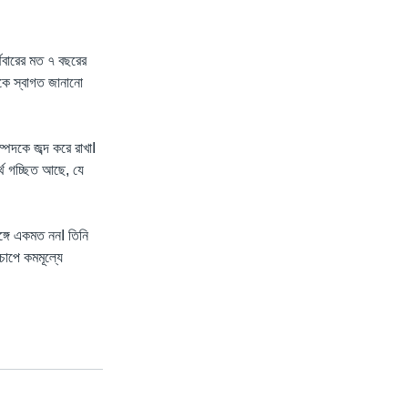
্থবারের মত ৭ বছরের
ঁকে স্বাগত জানানো
্পদকে জব্দ করে রাখাI
্থ গচ্ছিত আছে, যে
 সঙ্গে একমত ননI তিনি
চাপে কমমূল্যে