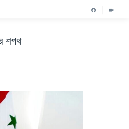
ের শপথ