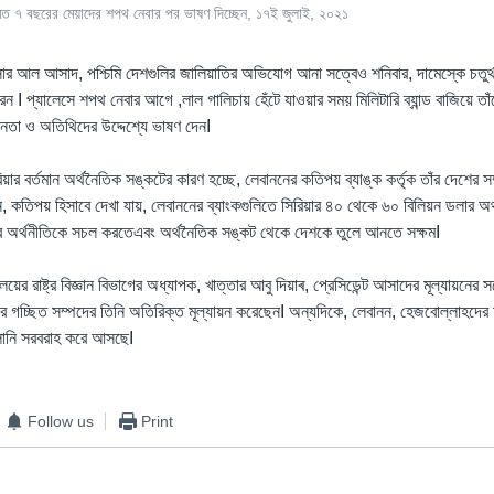
র মত ৭ বছরের মেয়াদের শপথ নেবার পর ভাষণ দিচ্ছেন, ১৭ই জুলাই, ২০২১
 বাসার আল আসাদ, পশ্চিমি দেশগুলির জালিয়াতির অভিযোগ আনা সত্বেও শনিবার, দামেস্কে চতুর
ন I প্যালেসে শপথ নেবার আগে ,লাল গালিচায় হেঁটে যাওয়ার সময় মিলিটারি ব্যান্ড বাজিয়ে তা
নতা ও অতিথিদের উদ্দেশ্যে ভাষণ দেনI
য়ার বর্তমান অর্থনৈতিক সঙ্কটের কারণ হচ্ছে, লেবাননের কতিপয় ব্যাঙ্ক কর্তৃক তাঁর দেশের সম
ন, কতিপয় হিসাবে দেখা যায়, লেবাননের ব্যাংকগুলিতে সিরিয়ার ৪০ থেকে ৬০ বিলিয়ন ডলার অর
ার অর্থনীতিকে সচল করতেএবং অর্থনৈতিক সঙ্কট থেকে দেশকে তুলে আনতে সক্ষমI
ালয়ের রাষ্ট্র বিজ্ঞান বিভাগের অধ্যাপক, খাত্তার আবু দিয়াৰ, প্রেসিডেন্ট আসাদের মূল্যায়নের
ার গচ্ছিত সম্পদের তিনি অতিরিক্ত মূল্যায়ন করেছেনI অন্যদিকে, লেবানন, হেজবোল্লাহদের 
ালানি সরবরাহ করে আসছেI
Follow us
Print