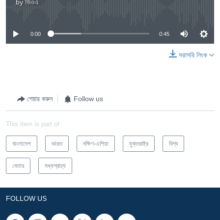
by
ভিওএ
No media source currently available
0:00
0:45
সরাসরি লিংক
শেয়ার করুন
Follow us
This item is part of
বাংলাদেশ
ভারত
দক্ষিণ-এশিয়া
যুক্তরাষ্ট্র
বিশ্ব
বেতার
মধ্যপ্রাচ্য
FOLLOW US