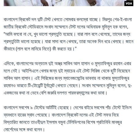
Learning English
বাংলাদেশ ক্রিকেট দল দুটি টেস্ট খেলতে সোমবার কলম্বো যাচ্ছে। মিরপুর শের-ই-বাংলা
জাতীয় ক্রিকেট স্টেডিয়ামে সংবাদ সম্মেলনে টেস্ট দলের অধিনায়ক মুমিনুল হক বলেন,
FOLLOW US
“আমি বলবো না যে, খুব ভালো প্রস্তুতি হয়েছে। যারা লাল বলে খেলেছে, তাদের জন্য
প্রস্তুতিটা ভালো হয়েছে। যারা সাদা বলে খেলছে, তারা অনেক দিন ধরে খেলছে। জানে
কীভাবে (লাল বলে মানিয়ে নিতে) কী করতে হয়।”
অন্য ভাষায় ওয়েব সাইট
এদিকে, বাংলাদেশের অন্যতম দুই অস্ত্র সাকিব আল হাসান ও মুস্তাফিজুর রহমান এবার
দলে নেই। আইপিএলে খেলার জন্য দুই ম্যাচের এই টেস্ট সিরিজ থেকে ছুটি নিয়েছেন
সাকিব আল হাসান। এই সিরিজের জন্য ম্যানেজমেন্টের ভাবনায় না থাকায় মুস্তাফিজুর
রহমানও ভারতে টি-টোয়েন্টি টুর্নামেন্ট খেলতে গেছেন। সংবাদ সম্মেলনে মুমিনুল বলেন, দু-
একজনের কথা না ভেবে বেশি জরুরি দলগত পারফরম্যান্সের কথা ভাবা।
বাংলাদেশ সবশেষ ৯ টেস্টের আটটিই হেরেছে। দেশের বাইরে সবশেষ পাঁচ টেস্টে ইনিংস
ব্যবধানে হারের স্বাদ পেয়েছে। বাংলাদেশ ক্রিকেট দলের এই টেস্ট সফর নিয়ে
বিস্তারিত জানতে তাওহীদুল ইসলাম যমুনা টেলিভিশনের বিশেষ প্রতিনিধি মানজুর
মোর্শেদের সঙ্গে কথা বলেন।