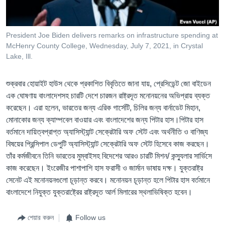
Learning English
President Joe Biden delivers remarks on infrastructure spending at
FOLLOW US
McHenry County College, Wednesday, July 7, 2021, in Crystal
Lake, Ill.
শুক্রবার হোয়াইট হাউস থেকে প্রকাশিত বিবৃতিতে জানা যায়, প্রেসিডেন্ট জো বাইডেন
অন্য ভাষায় ওয়েব সাইট
এক ঘোষণায় বাংলাদেশসহ চারটি দেশে চারজন রাষ্ট্রদূত মনোনয়নের অভিপ্রায় ব্যক্ত
করেছেন। এরা হলেন, ভারতের জন্য এরিক গার্সেটি, চিলির জন্য বার্নাডেট মিহান,
মোনাকোর জন্য ক্যাম্পবেল বাওয়ার এবং বাংলাদেশের জন্য পিটার হাস।পিটার হাস
বর্তমানে দায়িত্বপ্রাপ্ত অ্যাসিস্ট্যান্ট সেক্রেটারি অফ স্টেট এবং অর্থনীতি ও বাণিজ্য
বিষয়ের প্রিন্সিপাল ডেপুটি অ্যাসিস্ট্যান্ট সেক্রেটারি অফ স্টেট হিসেবে কাজ করছেন।
তাঁর কর্মজীবনে তিনি ভারতের মুম্বাইসহ বিদেশের আরও চারটি মিশন/ কন্স্যুলার সার্ভিসে
কাজ করেছেন। ইংরেজীর পাশাপাশি হাস ফরাসী ও জার্মান ভাষায় দক্ষ। যুক্তরাষ্ট্র
সেনেট এই মনোনয়নগুলো চূড়ান্ত করবে। মনোনয়ন চূড়ান্ত হলে পিটার হাস বর্তমানে
বাংলাদেশে নিযুক্ত যুক্তরাষ্ট্রের রাষ্ট্রদূত আর্ল মিলারের স্থলাভিষিক্ত হবেন।
শেয়ার করুন
Follow us