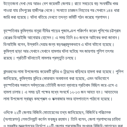
উত্তেজনা দেখা দেয় আরও বেশ কয়েকটি জেলায়। রাতে সবচেয়ে বড় সংঘর্ষটির খবর
পাওয়া যায় চাঁদপুরের হাজীগঞ্জ থেকে। সংঘাতে চারজন নিহতের পর সেখানে ১৪৪ ধারা
জারি করা হয়েছে। ঘটনা খতিয়ে দেখতে তদন্ত কমিটি গঠন করেছে প্রশাসন।
বৃহস্পতিবার কুমিল্লার নানুয়া দীঘির পাড়ের পূজামণ্ডপ পরিদর্শন করেন পুলিশের চট্টগ্রাম
রেঞ্জের ডিআইজি আনোয়ার হোসেন। এ সময় তিনি ৪৩ জনকে আটকের কথা জানান।
ডিআইজি বলেন, উস্কানি দেয়ার জন্য ষড়যন্ত্রমূলকভাবে এ ঘটনা ঘটানো হয়েছে।
কুমিল্লা ছাড়া আর যেখানে যেখানে হামলার ঘটনা ঘটেছে সব জায়গায় পুলিশ তৎপর
রয়েছে। প্রতিটি ঘটনাতেই মামলার প্রস্তুতি চলছে।
বান্দরবনের লামা উপজেলায় কয়েকটি মন্দির ও হিন্দুদের বাড়িঘরে হামলা করা হয়েছে। পুলিশ
জানিয়েছে, কুমিল্লায় মন্দিরে কোরআন অবমাননা করা হয়েছে, এমন অভিযোগে
বৃহস্পতিবার সকালে সর্বস্তরের তৌহিদী জনতা ব্যানারে প্রতিবাদ মিছিল করে এসে এ
হামলা চালায়। এ সময় দুই পক্ষের মধ্যে সংঘর্ষে ১২-১৩ জন আহত হন। আহতদের
লামা উপজেলা স্বাস্থ্য কমপ্লেক্স ও কক্সবাজার সদর হাসপাতালে পাঠানো হয়েছে।
ওদিকে ২২টি জেলায় বিজিবি মোতায়েনের তথ্য জানিয়েছেন, বিজিবি’র পরিচালক
(অপারেশন) লেফটেন্যান্ট কর্নেল ফয়জুর রহমান। তিনি বলেন, জেলা প্রশাসনের চাহিদা
ও স্বরাষ্ট্র মন্ত্রণালয়ের নির্দেশে ২২টি জেলায় প্রয়োজনীয় সংখ্যক বিজিবি মোতায়েন করা