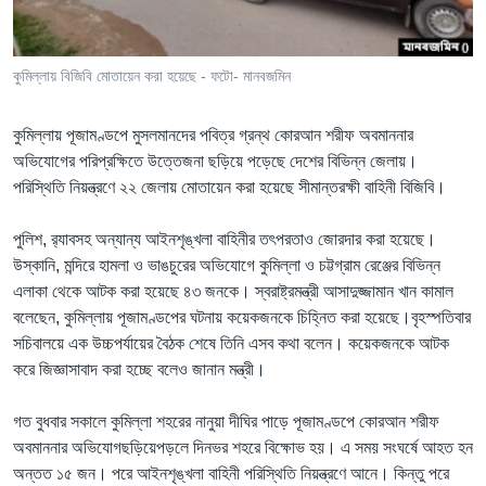
Learning English
কুমিল্লায় বিজিবি মোতায়েন করা হয়েছে - ফটো- মানবজমিন
FOLLOW US
কুমিল্লায় পূজামণ্ডপে মুসলমানদের পবিত্র গ্রন্থ কোরআন শরীফ অবমাননার
অভিযোগের পরিপ্রক্ষিতে উত্তেজনা ছড়িয়ে পড়েছে দেশের বিভিন্ন জেলায়।
পরিস্থিতি নিয়ন্ত্রণে ২২ জেলায় মোতায়েন করা হয়েছে সীমান্তরক্ষী বাহিনী বিজিবি।
অন্য ভাষায় ওয়েব সাইট
পুলিশ, র‍্যাবসহ অন্যান্য আইনশৃঙ্খলা বাহিনীর তৎপরতাও জোরদার করা হয়েছে।
উস্কানি, মন্দিরে হামলা ও ভাঙচুরের অভিযোগে কুমিল্লা ও চট্টগ্রাম রেঞ্জের বিভিন্ন
এলাকা থেকে আটক করা হয়েছে ৪৩ জনকে। স্বরাষ্ট্রমন্ত্রী আসাদুজ্জামান খান কামাল
বলেছেন, কুমিল্লায় পূজামণ্ডপের ঘটনায় কয়েকজনকে চিহ্নিত করা হয়েছে।বৃহস্পতিবার
সচিবালয়ে এক উচ্চপর্যায়ের বৈঠক শেষে তিনি এসব কথা বলেন। কয়েকজনকে আটক
করে জিজ্ঞাসাবাদ করা হচ্ছে বলেও জানান মন্ত্রী।
গত বুধবার সকালে কুমিল্লা শহরের নানুয়া দীঘির পাড়ে পূজামণ্ডপে কোরআন শরীফ
অবমাননার অভিযোগছড়িয়েপড়লে দিনভর শহরে বিক্ষোভ হয়। এ সময় সংঘর্ষে আহত হন
অন্তত ১৫ জন। পরে আইনশৃঙ্খলা বাহিনী পরিস্থিতি নিয়ন্ত্রণে আনে। কিন্তু পরে