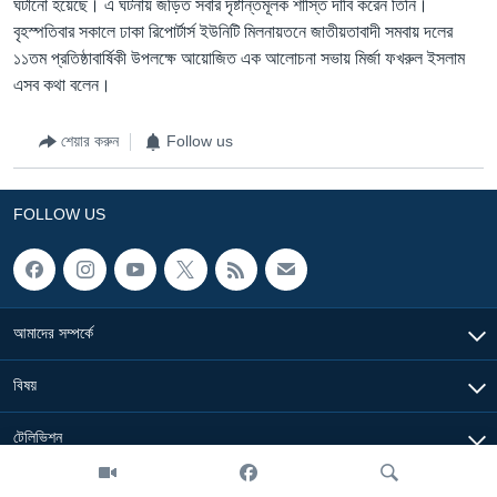
ঘটানো হয়েছে। এ ঘটনায় জড়িত সবার দৃষ্টান্তমূলক শাস্তি দাবি করেন তিনি।
বৃহস্পতিবার সকালে ঢাকা রিপোর্টার্স ইউনিটি মিলনায়তনে জাতীয়তাবাদী সমবায় দলের
১১তম প্রতিষ্ঠাবার্ষিকী উপলক্ষে আয়োজিত এক আলোচনা সভায় মির্জা ফখরুল ইসলাম
এসব কথা বলেন।
শেয়ার করুন
Follow us
FOLLOW US
আমাদের সম্পর্কে
বিষয়
টেলিভিশন