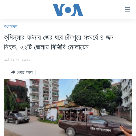
অ্যাকসেসিবিলিটি
লিংক
প্রধান
বাংলাদেশ
কনটেন্টে
খবর
কুমিল্লার ঘটনার জের ধরে চাঁদপুরে সংঘর্ষে ৪ জন
যান।
বাংলাদেশ
প্রধান
নিহত, ২২টি জেলায় বিজিবি মোতায়েন
ন্যাভিগেশনে
যুক্তরাষ্ট্র
যান
অক্টোবর ১৪, ২০২১
যুক্তরাষ্ট্রের নির্বাচন ২০২৪
অনুসন্ধানে
শেয়ার করুন
যান
বিশ্ব
ভারত
দক্ষিণ-এশিয়া
সম্পাদকীয়
টেলিভিশন
ভিডিও