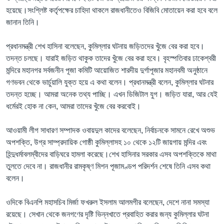
হয়েছে।সংশ্লিষ্ট কর্তৃপক্ষের চাহিদা থাকলে রাজধানীতেও বিজিবি মোতায়েন করা হবে বলে
জানান তিনি।
প্রধানমন্ত্রী শেখ হাসিনা বলেছেন, কুমিল্লার ঘটনায় জড়িতদের খুঁজে বের করা হবে।
তদন্ত চলছে। যারাই জড়িত থাকুক তাদের খুঁজে বের করা হবে। বৃহস্পতিবার ঢাকেশ্বরী
মন্দিরে মহানগর সর্বজনীন পূজা কমিটি আয়োজিত শারদীয় দুর্গাপূজার মহানবমী অনুষ্ঠানে
গণভবন থেকে ভার্চুয়ালি যুক্ত হয়ে এ কথা বলেন। প্রধানমন্ত্রী বলেন, কুমিল্লার ঘটনার
তদন্ত হচ্ছে। আমরা অনেক তথ্য পাচ্ছি। এখন ডিজিটাল যুগ। জড়িত যারা, আর যেই
ধর্মেরই হোক না কেন, আমরা তাদের খুঁজে বের করবোই।
আওয়ামী লীগ সাধারণ সম্পাদক ওবায়দুল কাদের বলেছেন, নির্বাচনকে সামনে রেখে অশুভ
অপশক্তি, উগ্র সাম্প্রদায়িক গোষ্ঠী কুমিল্লাসহ ১০ থেকে ১২টি জায়গায় মন্দির এবং
হিন্দুধর্মাবলম্বীদের বাড়িঘরে হামলা করেছে।শেখ হাসিনার সরকার এসব অপশক্তিকে মাথা
তুলতে দেবে না। রাজধানীর রামকৃষ্ণ মিশন পূজামণ্ডপ পরিদর্শন শেষে তিনি এসব কথা
বলেন।
ওদিকে বিএনপি মহাসচিব মির্জা ফখরুল ইসলাম আলমগীর বলেছেন, দেশে নানা সমস্যা
রয়েছে। সেখান থেকে জনগণের দৃষ্টি ভিন্নখাতে প্রবাহিত করার জন্য কুমিল্লার ঘটনা