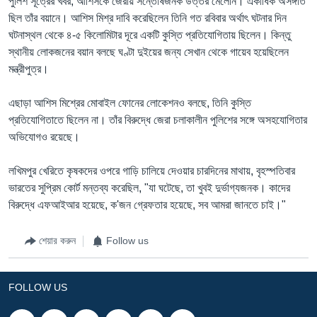
পুলিশ সূত্রের খবর, আশিসকে জেরায় সন্তোষজনক উত্তর মেলেনি। একাধিক অসঙ্গতি
ছিল তাঁর বয়ানে। আশিস মিশ্র দাবি করেছিলেন তিনি গত রবিবার অর্থাৎ ঘটনার দিন
ঘটনাস্থল থেকে ৪-৫ কিলোমিটার দূরে একটি কুস্তি প্রতিযোগিতায় ছিলেন। কিন্তু
স্থানীয় লোকজনের বয়ান বলছে ঘণ্টা দুইয়ের জন্য সেখান থেকে গায়েব হয়েছিলেন
মন্ত্রীপুত্র।
এছাড়া আশিস মিশ্রের মোবাইল ফোনের লোকেশনও বলছে, তিনি কুস্তি
প্রতিযোগিতাতে ছিলেন না। তাঁর বিরুদ্ধে জেরা চলাকালীন পুলিশের সঙ্গে অসহযোগিতার
অভিযোগও রয়েছে।
লখিমপুর খেরিতে কৃষকদের ওপরে গাড়ি চালিয়ে দেওয়ার চারদিনের মাথায়, বৃহস্পতিবার
ভারতের সুপ্রিম কোর্ট মন্তব্য করেছিল, "যা ঘটেছে, তা খুবই দুর্ভাগ্যজনক। কাদের
বিরুদ্ধে এফআইআর হয়েছে, ক'জন গ্রেফতার হয়েছে, সব আমরা জানতে চাই।"
শেয়ার করুন
Follow us
FOLLOW US