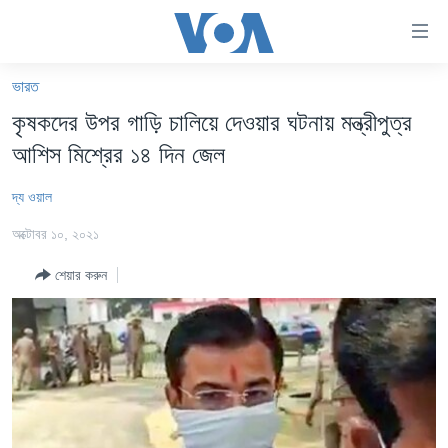
অ্যাকসেসিবিলিটি
লিংক
প্রধান
ভারত
কনটেন্টে
খবর
কৃষকদের উপর গাড়ি চালিয়ে দেওয়ার ঘটনায় মন্ত্রীপুত্র
যান।
বাংলাদেশ
প্রধান
আশিস মিশ্রের ১৪ দিন জেল
ন্যাভিগেশনে
যুক্তরাষ্ট্র
যান
দ্য ওয়াল
যুক্তরাষ্ট্রের নির্বাচন ২০২৪
অনুসন্ধানে
অক্টোবর ১০, ২০২১
যান
বিশ্ব
শেয়ার করুন
ভারত
দক্ষিণ-এশিয়া
সম্পাদকীয়
টেলিভিশন
ভিডিও