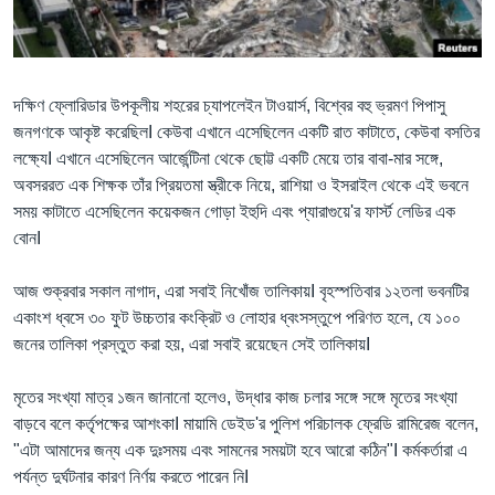
Learning English
FOLLOW US
দক্ষিণ ফ্লোরিডার উপকূলীয় শহরের চ্যাপলেইন টাওয়ার্স, বিশ্বের বহু ভ্রমণ পিপাসু
জনগণকে আকৃষ্ট করেছিলI কেউবা এখানে এসেছিলেন একটি রাত কাটাতে, কেউবা বসতির
লক্ষ্যেI এখানে এসেছিলেন আর্জেন্টিনা থেকে ছোট্ট একটি মেয়ে তার বাবা-মার সঙ্গে,
অবসররত এক শিক্ষক তাঁর প্রিয়তমা স্ত্রীকে নিয়ে, রাশিয়া ও ইসরাইল থেকে এই ভবনে
অন্য ভাষায় ওয়েব সাইট
সময় কাটাতে এসেছিলেন কয়েকজন গোড়া ইহুদি এবং প্যারাগুয়ে'র ফার্স্ট লেডির এক
বোনI
আজ শুক্রবার সকাল নাগাদ, এরা সবাই নিখোঁজ তালিকায়I বৃহস্পতিবার ১২তলা ভবনটির
একাংশ ধ্বসে ৩০ ফুট উচ্চতার কংক্রিট ও লোহার ধ্বংসস্তুপে পরিণত হলে, যে ১০০
জনের তালিকা প্রস্তুত করা হয়, এরা সবাই রয়েছেন সেই তালিকায়I
মৃতের সংখ্যা মাত্র ১জন জানানো হলেও, উদ্ধার কাজ চলার সঙ্গে সঙ্গে মৃতের সংখ্যা
বাড়বে বলে কর্তৃপক্ষের আশংকাI মায়ামি ডেইড'র পুলিশ পরিচালক ফ্রেডি রামিরেজ বলেন,
"এটা আমাদের জন্য এক দুঃসময় এবং সামনের সময়টা হবে আরো কঠিন"I কর্মকর্তারা এ
পর্যন্ত দুর্ঘটনার কারণ নির্ণয় করতে পারেন নিI