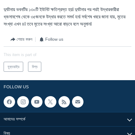
দুর্ঘটনায় ভবনটির ১৩০টি ইউনিট ক্ষতিগ্রস্ত হয়I দুর্ঘটনার পর পরই উদ্ধারকারীরা
ধ্বংসাবশেষ থেকে ৩৫জনকে উদ্ধার করতে সমর্থ হনI সর্বশেষ খবরে জানা যায়, মৃতের
সংখ্যা এখন ৪I তবে মৃতের সংখ্যা আরো বাড়বে বলে অনুমানI
শেয়ার করুন
Follow us
This item is part of
যুক্তরাষ্ট্র
বিশ্ব
FOLLOW US
আমাদের সম্পর্কে
বিষয়