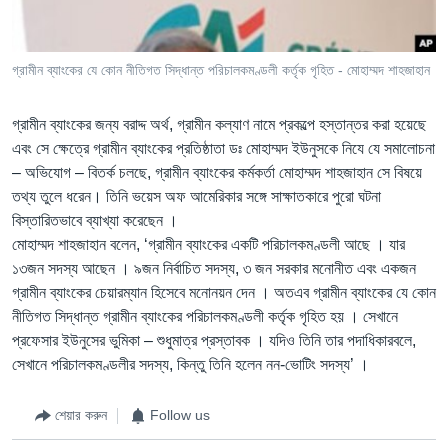
Learning English
গ্রামীন ব্যাংকের যে কোন নীতিগত সিদ্ধান্ত পরিচালকমণ্ডলী কর্তৃক গৃহিত - মোহাম্মদ শাহজাহান
FOLLOW US
গ্রামীন ব্যাংকের জন্য বরাদ্দ অর্থ, গ্রামীন কল্যাণ নামে প্রকল্পে হস্তান্তর করা হয়েছে
এবং সে ক্ষেত্রে গ্রামীন ব্যাংকের প্রতিষ্ঠাতা ডঃ মোহাম্মদ ইউনুসকে নিযে যে সমালোচনা
– অভিযোগ – বিতর্ক চলছে, গ্রামীন ব্যাংকের কর্মকর্তা মোহাম্মদ শাহজাহান সে বিষয়ে
অন্য ভাষায় ওয়েব সাইট
তথ্য তুলে ধরেন। তিনি ভয়েস অফ আমেরিকার সঙ্গে সাক্ষাতকারে পুরো ঘটনা
বিস্তারিতভাবে ব্যাখ্যা করেছেন ।
মোহাম্মদ শাহজাহান বলেন, ‘গ্রামীন ব্যাংকের একটি পরিচালকমণ্ডলী আছে । যার
১৩জন সদস্য আছেন । ৯জন নির্বাচিত সদস্য, ৩ জন সরকার মনোনীত এবং একজন
গ্রামীন ব্যাংকের চেয়ারম্যান হিসেবে মনোনয়ন দেন । অতএব গ্রামীন ব্যাংকের যে কোন
নীতিগত সিদ্ধান্ত গ্রামীন ব্যাংকের পরিচালকমণ্ডলী কর্তৃক গৃহিত হয় । সেখানে
প্রফেসার ইউনুসের ভুমিকা – শুধুমাত্র প্রস্তাবক । যদিও তিনি তার পদাধিকারবলে,
সেখানে পরিচালকমণ্ডলীর সদস্য, কিন্তু তিনি হলেন নন-ভোটিং সদস্য’ ।
শেয়ার করুন
Follow us