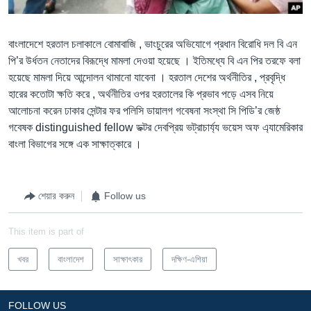
Learning English
বাংলাদেশে হরতাল চলাকালে বোমাবাজি , ভাংচুরের অভিযোগে প্রধান বিরোধি দল বি এন
পি’র উর্ধতন নেতাদের বিরূদ্ধে মামলা দেওয়া হয়েছে । ইতিমধ্যে বি এন পির তরফে বলা
FOLLOW US
হয়েছে মামলা দিয়ে আন্দোলন থামানো যাবেনা । হরতাল দেশের অর্থনীতির , প্রবৃদ্ধি
হারের কতোটা ক্ষতি করে , অর্থনীতির ওপর হরতালের কি প্রভাব পড়ে এসব নিয়ে
আলোচনা করেন ঢাকার সেন্টার ফর পলিসি ডায়ালগ গবেষনা সংস্থা সি পিডি’র জেষ্ঠ
অন্য ভাষায় ওয়েব সাইট
গবেষক distinguished fellow ডক্টর দেবপ্রিয় ভট্রাচার্য্য ভয়েস অফ এ্যামেরিকার
বাংলা বিভাগের সঙ্গে এক সাক্ষাত্কারে ।
শেয়ার করুন
Follow us
This item is part of
খবর
বাংলাদেশ
সাক্ষাৎকার
দক্ষিণ-এশিয়া
FOLLOW US