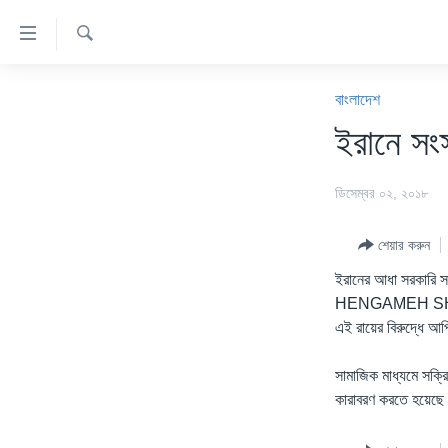
অ্যাকসেসিবিলিটি
লিংক
অনুসন্ধান
প্রধান
খবর
কনটেন্টে
বাংলাদেশ
যান।
বাংলাদেশ
ইরানে সংস
প্রধান
যুক্তরাষ্ট্র
ন্যাভিগেশনে
ডিসেম্বর ০২, ২০১৮
যান
যুক্তরাষ্ট্রের নির্বাচন ২০২৪
অনুসন্ধানে
বিশ্ব
যান
শেয়ার করুন
ভারত
ইরানের আধা সরকারি 
HENGAMEH SHAHIDI 
দক্ষিণ-এশিয়া
এই রায়ের বিরুদ্ধে আ
সম্পাদকীয়
সামাজিক মাধ্যমে সক্র
টেলিভিশন
কারাবরণ করতে হয়েছে 
ভিডিও