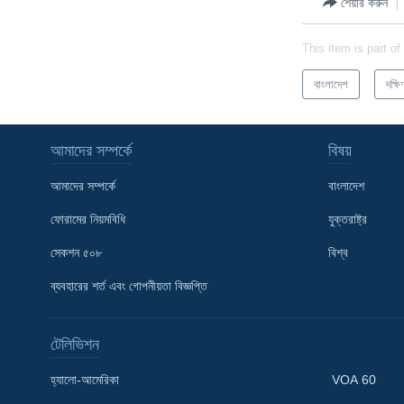
শেয়ার করুন
This item is part of
বাংলাদেশ
দক্ষ
আমাদের সম্পর্কে
বিষয়
আমাদের সম্পর্কে
বাংলাদেশ
ফোরামের নিয়মবিধি
যুক্তরাষ্ট্র
সেকশন ৫০৮
বিশ্ব
ব্যবহারের শর্ত এবং গোপনীয়তা বিজ্ঞপ্তি
টেলিভিশন
Learning English
হ্যালো-আমেরিকা
VOA 60
FOLLOW US