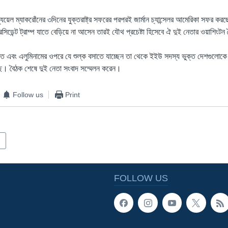
ন্যুয়েল ম্যাকরোঁনের ৩দিনের যুক্তরাষ্ট্র সফরের পরপরই জার্মান চ্যান্সেলর আমেরিকা সফর ক
রেসিডেন্ট ট্রাম্প যাতে বেড়িয়ে না আসেন তারই যৌথ প্রচেষ্টা হিসেবে ঐ দুই নেতার ওয়াশিংট
স্পাত এবং এলুমিনামের ওপরে যে শুল্ক বসাতে যাচ্ছেন তা থেকে ইইউ সদস্য ভুক্ত দেশগুলোকে 
ে। বৈঠক শেষে দুই নেতা সংবাদ সম্মেলন করেন।
Follow us
Print
FOLLOW US