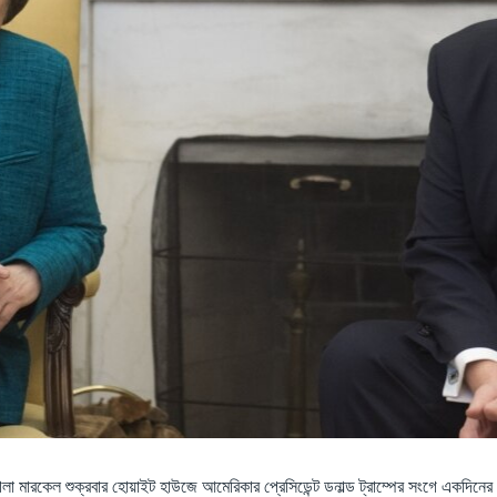
এংগেলা মারকেল শুক্রবার হোয়াইট হাউজে আমেরিকার প্রেসিডেন্ট ডনাল্ড ট্রাম্পের সংগে একদি