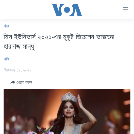
অ্যাকসেসিবিলিটি
লিংক
প্রধান
খবর
কনটেন্টে
খবর
মিস ইউনিভার্স ২০২১-এর মুকুট জিতলেন ভারতের
যান।
বাংলাদেশ
প্রধান
হারনাজ সান্ধু
ন্যাভিগেশনে
যুক্তরাষ্ট্র
যান
এপি
যুক্তরাষ্ট্রের নির্বাচন ২০২৪
অনুসন্ধানে
ডিসেম্বর ১৪, ২০২১
যান
বিশ্ব
শেয়ার করুন
ভারত
দক্ষিণ-এশিয়া
সম্পাদকীয়
টেলিভিশন
ভিডিও