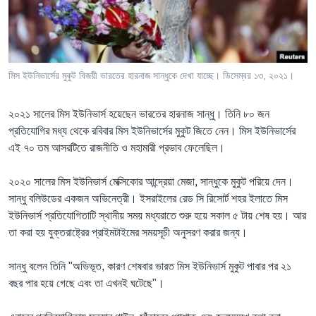
Learning English
FOLLOW US
মিস ইউনিভার্সের মুকুট বিজয়ী ভারতের হারনাজ সান্ধুকে দেখা যাচ্ছে। ডিসেম্বর ১৩, ২০২১।
২০২১ সালের মিস ইউনিভার্স হয়েছেন ভারতের হারনাজ সান্ধু। তিনি ৮০ জন
অন্য ভাষায় ওয়েব সাইট
প্রতিযোগির মধ্য থেকে রবিবার মিস ইউনিভার্সের মুকুট জিতে নেন। মিস ইউনিভার্সের
এই ৭০ তম আসরটিতে রাজনীতি ও মহামারী প্রভাব ফেলেছিল।
২০২০ সালের মিস ইউনিভার্স মেক্সিকোর আন্দ্রেয়া মেজা, সান্ধুকে মুকুট পরিয়ে দেন।
সান্ধু বলিউডের একজন অভিনেত্রী। ইসরাইলের রেড সি রিসোর্ট শহর ইলাতে মিস
ইউনিভার্স প্রতিযোগিতাটি স্থানীয় সময় মধ্যরাতে শুরু হয়ে সকাল ৫ টায় শেষ হয়। আর
তা করা হয় যুক্তরাষ্ট্রের প্রাইমটাইমের সময়সূচী অনুসরণ করার জন্য।
সান্ধু বলেন তিনি "অভিভূত, কারণ শেষবার ভারত মিস ইউনিভার্স মুকুট পাবার পর ২১
বছর পার হয়ে গেছে এবং তা এখনই ঘটেছে"।