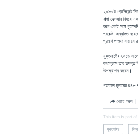
২০১৬'র প্রেসিডেন্ট নির্
বাধা দেওয়ার বিষয়ে এক
তবে একই সঙ্গে বৃহস্পত
প্রচেষ্টা অব্যাহত রয়ে
প্রমাণ পাওয়া যায় যে 
যুক্তরাষ্ট্রে ২০১৬ সাল
কংগ্রেসে তার তদন্ত র
উপস্থাপন করেন।
গতকাল মুলারের ৪৪৮ প
শেয়ার করুন
This item is part of
যুক্তরাষ্ট্র
বিশ্ব