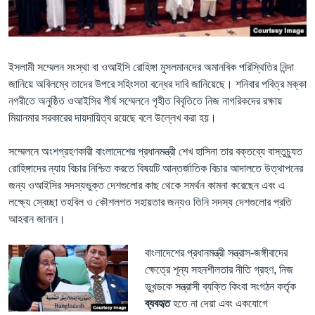
Learning English
FOLLOW US
ইসলামী সম্মেলন সংস্থা বা ওআইসি রোহিঙ্গা মুসলমানদের অমানবিক পরিস্থিতির নিন্দা
জানিয়ে অবিলম্বে তাদের উপরে সহিংসতা বন্ধের দাবি জানিয়েছে। শনিবার পবিত্র মক্কা
নগরীতে অনুষ্ঠিত ওআইসির শীর্ষ সম্মেলনে গৃহীত বিবৃতিতে নিজ নাগরিকদের রক্ষায়
মিয়ানমার সরকারের দায়দায়িত্ব রয়েছে বলে উল্লেখ করা হয়।
অন্য ভাষায় ওয়েব সাইট
সম্মেলনে অংশগ্রহণকারী বাংলাদেশের প্রধানমন্ত্রী শেখ হাসিনা তার বক্তব্যে বাস্তুচ্যুত
রোহিঙ্গাদের ন্যায় বিচার নিশ্চিত করতে বিষয়টি আন্তর্জাতিক বিচার আদালতে উত্থাপনের
জন্য ওআইসির সদস্যভুক্ত দেশগুলোর কাছ থেকে সমর্থন কামনা করেছেন এবং এ
লক্ষ্যে স্বেচ্ছা তহবিল ও কৌশলগত সহায়তার জন্যও তিনি সদস্য দেশগুলোর প্রতি
আহবান জানান।
বাংলাদেশের প্রধানমন্ত্রী সন্ত্রাস-জঙ্গীবাদের
ক্ষেত্রে শূন্য সহনশীলতার নীতি গ্রহণ, নিজ
ভূখন্ডকে সন্ত্রাসী ব্যক্তি কিংবা সংগঠন কর্তৃক
ব্যবহৃত
হতে না দেয়া এবং একযোগে