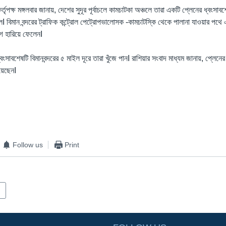
র্তৃপক্ষ মঙ্গলবার জানায়, দেশের সুদূর পূর্বাচলে কামচাটকা অঞ্চলে তারা একটি প্লেনের ধ্বংসা
লI বিমান বন্দরের ট্রাফিক কন্ট্রোল পেট্রোপভালোসক -কামচাটস্কি থেকে পালানা যাওয়ার পথ
োগ হারিয়ে ফেলেনI
 ধ্বংসাবশেষটি বিমানবন্দরের ৫ মাইল দূরে তারা খুঁজে পানI রাশিয়ার সংবাদ মাধ্যম জানায়, প্লেন
য়েছেনI
Follow us
Print