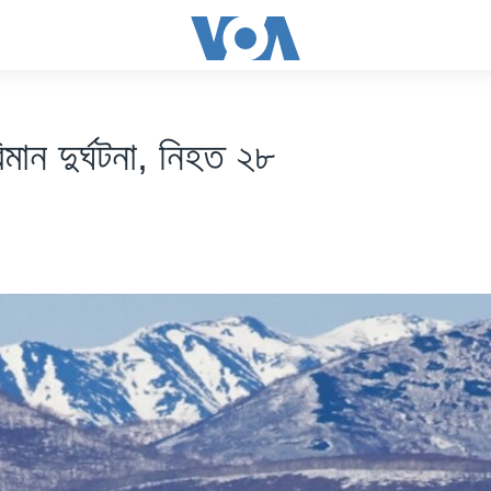
িমান দুর্ঘটনা, নিহত ২৮