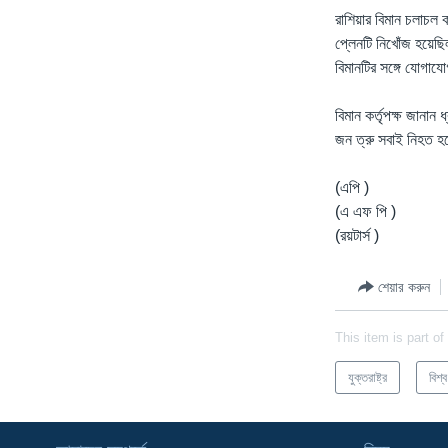
রাশিয়ার বিমান চলাচল ক
প্লেনটি নিখোঁজ হয়েছি
বিমানটির সঙ্গে যোগায
বিমান কর্তৃপক্ষ জানান
জন ত্রু সবাই নিহত হ
(এপি )
(এ এফ পি )
(রয়টার্স )
শেয়ার করুন
This item is part of
যুক্তরাষ্ট্র
বিশ্ব