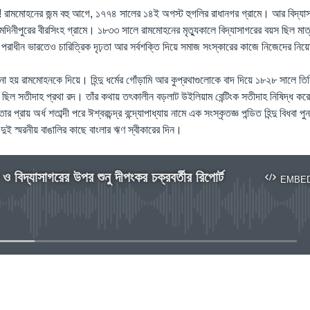
! রামমোহনের জন্ম বহু আগে, ১৭৭৪ সালের ১৪ই অগস্ট হুগলির রাধানগর গ্রামে। আর বিদ্যা
মেদিনীপুরের বীরসিংহ গ্রামে। ১৮৩৩ সালে রামমোহনের মৃত্যুকালে বিদ্যাসাগরের বয়স ছিল মা
 পরাধীন ভারতেও চারিত্রিক দৃঢ়তা আর সর্বশক্তি দিয়ে সমাজ সংস্কারের কাজে নিজেদের নিয
 হয় রামমোহনকে দিয়ে। হিন্দু ধর্মের গোঁড়ামি আর কুপ্রথাগুলোকে বাদ দিয়ে ১৮২৮ সালে তিনি 
িল সতীদাহ প্রথা রদ। তাঁর কথায় তৎকালীন বড়লাট উইলিয়াম বেন্টিংক সতীদাহ নিষিদ্ধ ক
রায় অর্ধ শতাব্দী পরে ঈশ্বরচন্দ্র বন্দ্যোপাধ্যায় নামে এক সংস্কৃতজ্ঞ পন্ডিত হিন্দু বিধবা পু
ুই স্মরনীয় বাঙালির কাছে বাংলার ঋণ স্বীকারের দিন।
ও বিদ্যাসাগরের উপর শুনু দীপংকর চক্রবর্তীর রিপোর্ট
EMBE
No media source currently available
EMBED