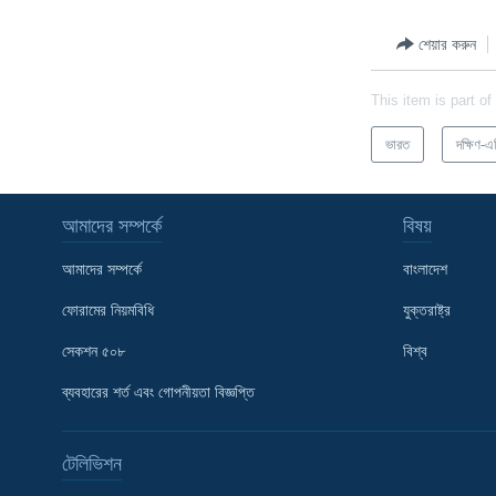
শেয়ার করুন
This item is part of
ভারত
দক্ষিণ-এ
আমাদের সম্পর্কে
বিষয়
আমাদের সম্পর্কে
বাংলাদেশ
ফোরামের নিয়মবিধি
যুক্তরাষ্ট্র
সেকশন ৫০৮
বিশ্ব
Learning English
ব্যবহারের শর্ত এবং গোপনীয়তা বিজ্ঞপ্তি
FOLLOW US
টেলিভিশন