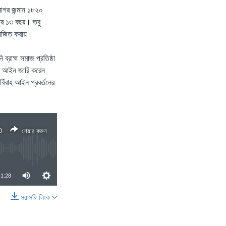
সাগর জন্মান ১৮২০
ত্র ১৩ বছর। তবু
়োজিত করায়।
ব্রাহ্ম সমাজ প্রতিষ্ঠা
রে আইন জারি করেন
নর্বিবাহ আইন প্রবর্তনের
D
শেয়ার করুন
1:28
সরাসরি লিংক
শেয়ার করুন