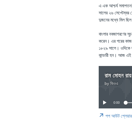
এ এক আশ্চর্য সমাপতন
সালের ২৬ সেপ্টেম্বর 
দুজনের মধ্যে মিল ছিল
বাংলার নবজাগরণের সূচনা
করেন। এর পরের কাজ ছ
১৮২৯ সালে। ওদিকে তার প্
কান্ডারী হন। আজ এই দ
রাম মোহন রায় 
by
ভিওএ
0:00
পপ আউট প্লেয়ার